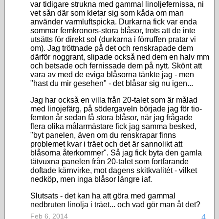
var tidigare strukna med gammal linoljefernissa, ni
vet sån där som kletar sig som kåda om man
använder varmluftspicka. Durkarna fick var enda
sommar femkronors-stora blåsor, trots att de inte
utsätts för direkt sol (durkarna i förruffen pratar vi
om). Jag tröttnade på det och renskrapade dem
därför noggrant, slipade också ned dem en halv mm
och betsade och fernissade dem på nytt. Skönt att
vara av med de eviga blåsorna tänkte jag - men
"hast du mir gesehen" - det blåsar sig nu igen...
Jag har också en villa från 20-talet som är målad
med linojefärg, på södergaveln började jag för tio-
femton år sedan få stora blåsor, när jag frågade
flera olika målarmästare fick jag samma besked,
"byt panelen, även om du renskrapar finns
problemet kvar i träet och det är sannolikt att
blåsorna återkommer". Så jag fick byta den gamla
tätvuxna panelen från 20-talet som fortfarande
doftade kärnvirke, mot dagens skitkvalitét - vilket
nedköp, men inga blåsor längre iaf.
Slutsats - det kan ha att göra med gammal
nedbruten linolja i träet... och vad gör man åt det?
Feb 6, 2014
4