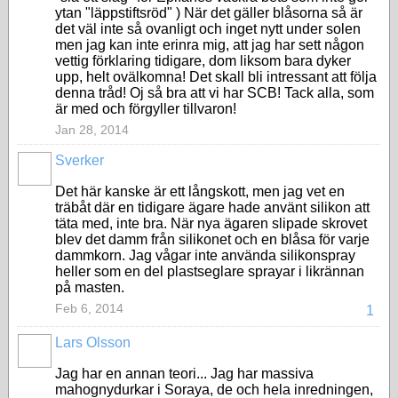
ytan "läppstiftsröd" ) När det gäller blåsorna så är
det väl inte så ovanligt och inget nytt under solen
men jag kan inte erinra mig, att jag har sett någon
vettig förklaring tidigare, dom liksom bara dyker
upp, helt ovälkomna! Det skall bli intressant att följa
denna tråd! Oj så bra att vi har SCB! Tack alla, som
är med och förgyller tillvaron!
Jan 28, 2014
Sverker
Det här kanske är ett långskott, men jag vet en
träbåt där en tidigare ägare hade använt silikon att
täta med, inte bra. När nya ägaren slipade skrovet
blev det damm från silikonet och en blåsa för varje
dammkorn. Jag vågar inte använda silikonspray
heller som en del plastseglare sprayar i likrännan
på masten.
Feb 6, 2014
1
Lars Olsson
Jag har en annan teori... Jag har massiva
mahognydurkar i Soraya, de och hela inredningen,