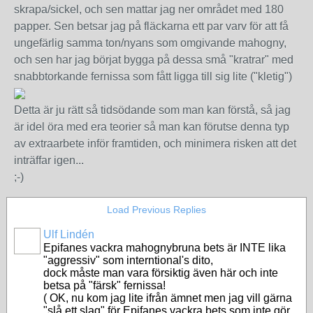
skrapa/sickel, och sen mattar jag ner området med 180
papper. Sen betsar jag på fläckarna ett par varv för att få
ungefärlig samma ton/nyans som omgivande mahogny,
och sen har jag börjat bygga på dessa små "kratrar" med
snabbtorkande fernissa som fått ligga till sig lite ("kletig")
Detta är ju rätt så tidsödande som man kan förstå, så jag
är idel öra med era teorier så man kan förutse denna typ
av extraarbete inför framtiden, och minimera risken att det
inträffar igen...
;-)
Load Previous Replies
Ulf Lindén
Epifanes vackra mahognybruna bets är INTE lika
"aggressiv" som interntional's dito,
dock måste man vara försiktig även här och inte
betsa på "färsk" fernissa!
( OK, nu kom jag lite ifrån ämnet men jag vill gärna
"slå ett slag" för Epifanes vackra bets som inte gör