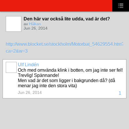
Den här var också lite udda, vad är det?
av
Håkan
Jun 26, 2014
http://www.blocket.se/stockholm/Motorbat_54629554.htm?
ca=2&w=3
Ulf Lindén
Och med omvända klink i botten, om jag inte ser fel!
Trevlig! Spännande!
Men vad är det som ligger i bakgrunden då? (då
menar jag inte den stora vita)
Jun 26, 2014
1