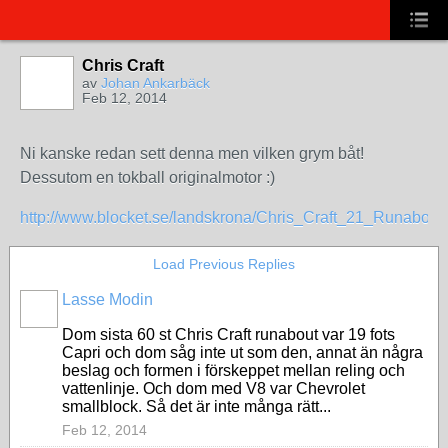
Chris Craft
av
Johan Ankarbäck
Feb 12, 2014
Ni kanske redan sett denna men vilken grym båt!
Dessutom en tokball originalmotor :)
http://www.blocket.se/landskrona/Chris_Craft_21_Runabou
Load Previous Replies
Lasse Modin
Dom sista 60 st Chris Craft runabout var 19 fots
Capri och dom såg inte ut som den, annat än några
beslag och formen i förskeppet mellan reling och
vattenlinje. Och dom med V8 var Chevrolet
smallblock. Så det är inte många rätt...
Feb 12, 2014