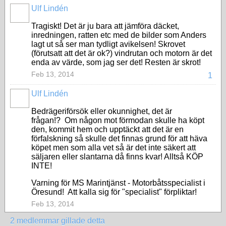
Ulf Lindén
Tragiskt! Det är ju bara att jämföra däcket,
inredningen, ratten etc med de bilder som Anders
lagt ut så ser man tydligt avikelsen! Skrovet
(förutsatt att det är ok?) vindrutan och motorn är det
enda av värde, som jag ser det! Resten är skrot!
Feb 13, 2014
1
Ulf Lindén
Bedrägeriförsök eller okunnighet, det är
frågan!? Om någon mot förmodan skulle ha köpt
den, kommit hem och upptäckt att det är en
förfalskning så skulle det finnas grund för att häva
köpet men som alla vet så är det inte säkert att
säljaren eller slantarna då finns kvar! Alltså KÖP
INTE!
Varning för MS Marintjänst - Motorbåtsspecialist i
Öresund! Att kalla sig för "specialist" förpliktar!
Feb 13, 2014
2 medlemmar gillade detta