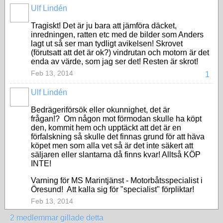
Ulf Lindén
Tragiskt! Det är ju bara att jämföra däcket,
inredningen, ratten etc med de bilder som Anders
lagt ut så ser man tydligt avikelsen! Skrovet
(förutsatt att det är ok?) vindrutan och motorn är det
enda av värde, som jag ser det! Resten är skrot!
Feb 13, 2014
1
Ulf Lindén
Bedrägeriförsök eller okunnighet, det är
frågan!? Om någon mot förmodan skulle ha köpt
den, kommit hem och upptäckt att det är en
förfalskning så skulle det finnas grund för att häva
köpet men som alla vet så är det inte säkert att
säljaren eller slantarna då finns kvar! Alltså KÖP
INTE!
Varning för MS Marintjänst - Motorbåtsspecialist i
Öresund! Att kalla sig för "specialist" förpliktar!
Feb 13, 2014
2 medlemmar gillade detta