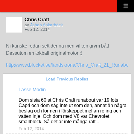
Chris Craft
av
Johan Ankarbäck
Feb 12, 2014
Ni kanske redan sett denna men vilken grym båt!
Dessutom en tokball originalmotor :)
http://www.blocket.se/landskrona/Chris_Craft_21_Runabou
Load Previous Replies
Lasse Modin
Dom sista 60 st Chris Craft runabout var 19 fots
Capri och dom såg inte ut som den, annat än några
beslag och formen i förskeppet mellan reling och
vattenlinje. Och dom med V8 var Chevrolet
smallblock. Så det är inte många rätt...
Feb 12, 2014