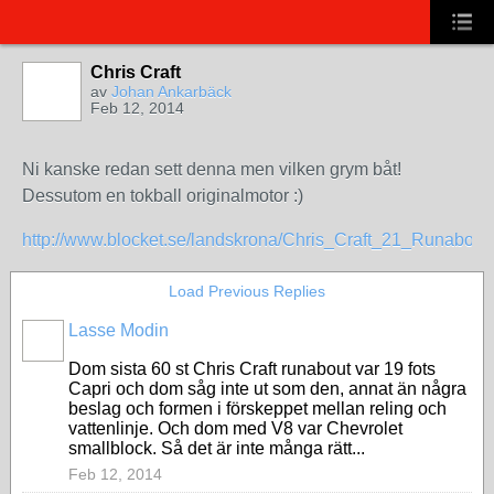
Chris Craft
av
Johan Ankarbäck
Feb 12, 2014
Ni kanske redan sett denna men vilken grym båt!
Dessutom en tokball originalmotor :)
http://www.blocket.se/landskrona/Chris_Craft_21_Runabou
Load Previous Replies
Lasse Modin
Dom sista 60 st Chris Craft runabout var 19 fots
Capri och dom såg inte ut som den, annat än några
beslag och formen i förskeppet mellan reling och
vattenlinje. Och dom med V8 var Chevrolet
smallblock. Så det är inte många rätt...
Feb 12, 2014