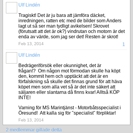
Ulf Lindén
Tragiskt! Det är ju bara att jämföra däcket,
inredningen, ratten etc med de bilder som Anders
lagt ut så ser man tydligt avikelsen! Skrovet
(förutsatt att det är ok?) vindrutan och motorn är det
enda av värde, som jag ser det! Resten är skrot!
Feb 13, 2014
1
Ulf Lindén
Bedrägeriförsök eller okunnighet, det är
frågan!? Om någon mot förmodan skulle ha köpt
den, kommit hem och upptäckt att det är en
förfalskning så skulle det finnas grund för att häva
köpet men som alla vet så är det inte säkert att
säljaren eller slantarna då finns kvar! Alltså KÖP
INTE!
Varning för MS Marintjänst - Motorbåtsspecialist i
Öresund! Att kalla sig för "specialist" förpliktar!
Feb 13, 2014
2 medlemmar gillade detta