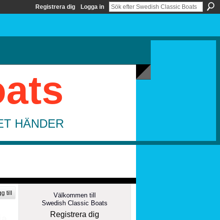
Registrera dig
Logga in
oats
DET HÄNDER
g till
Välkommen till
Swedish Classic Boats
Registrera dig
ia