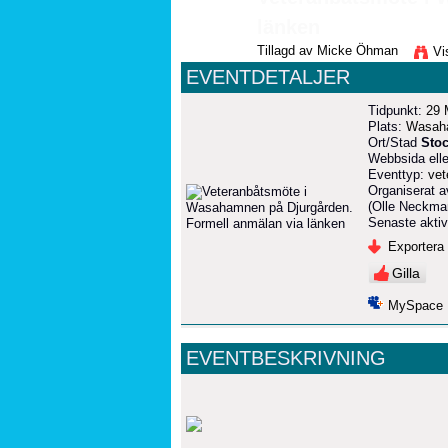
länken
Tillagd av
Micke Öhman
Vi
EVENTDETALJER
Tidpunkt:
29 
Plats:
Wasaha
Ort/Stad
Sto
Webbsida elle
Eventtyp:
vet
Organiserat a
(Olle Neckma
Senaste aktiv
Exportera t
Gilla
MySpace
EVENTBESKRIVNING