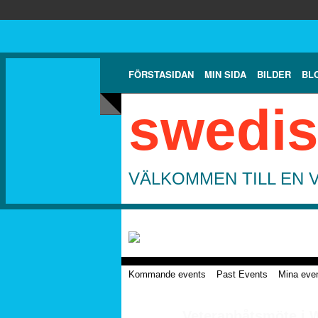
FÖRSTASIDAN
MIN SIDA
BILDER
BL
swedis
VÄLKOMMEN TILL EN 
Kommande events
Past Events
Mina eve
Veteranbåtsmöte i 