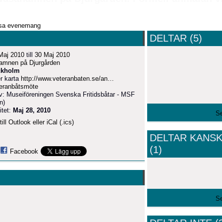
sa evenemang
DELTAR (5)
Maj 2010
till
30 Maj 2010
mnen på Djurgården
ckholm
r karta
http://www.veteranbaten.se/an…
eranbåtsmöte
v: Museiföreningen Svenska Fritidsbåtar - MSF
n)
itet:
Maj 28, 2010
Se
ill Outlook eller iCal (.ics)
DELTAR KANS
(1)
Facebook
Se