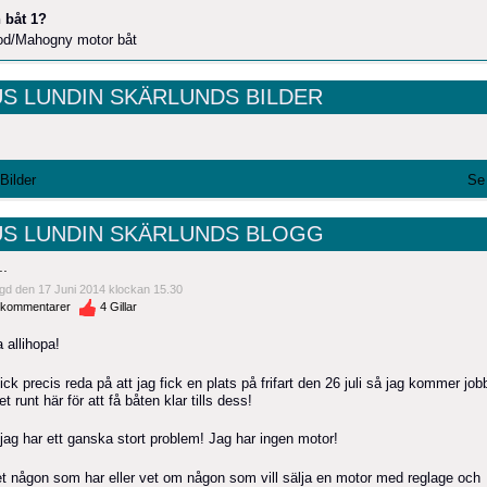
 båt 1?
ood/Mahogny motor båt
S LUNDIN SKÄRLUNDS BILDER
 Bilder
Se 
S LUNDIN SKÄRLUNDS BLOGG
..
gd den 17 Juni 2014 klockan 15.30
kommentarer
4
Gillar
a allihopa!
ick precis reda på att jag fick en plats på frifart den 26 juli så jag kommer job
t runt här för att få båten klar tills dess!
jag har ett ganska stort problem! Jag har ingen motor!
et någon som har eller vet om någon som vill sälja en motor med reglage och