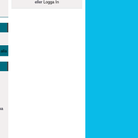
eller
Logga In
alla
ba