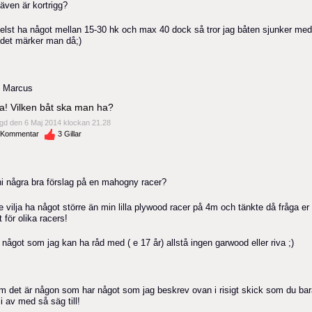
även är kortrigg?
 helst ha något mellan 15-30 hk och max 40 dock så tror jag båten sjunker me
det märker man då;)
 Marcus
a! Vilken båt ska man ha?
gd den 6 Maj 2014 klockan 21.28
Kommentar
3
Gillar
ni några bra förslag på en mahogny racer?
e vilja ha något större än min lilla plywood racer på 4m och tänkte då fråga er
t för olika racers!
 något som jag kan ha råd med ( e 17 år) allstå ingen garwood eller riva ;)
m det är någon som har något som jag beskrev ovan i risigt skick som du bar
bli av med så säg till!