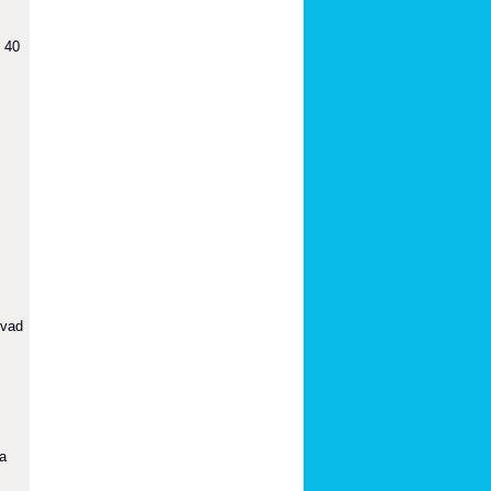
d 40
 vad
a