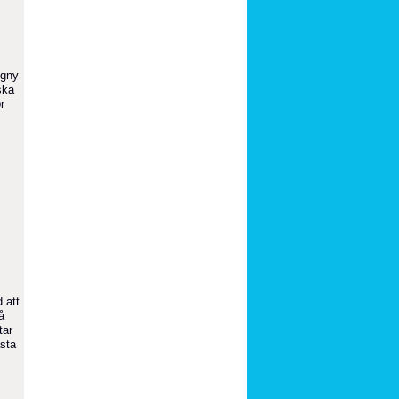
ogny
ska
r
 att
å
tar
ästa