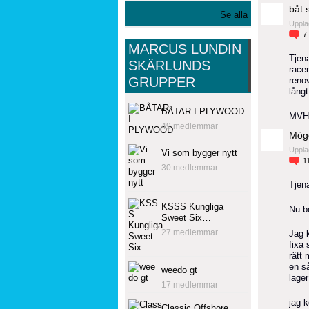
båt 
Se alla
Uppla
7
MARCUS LUNDIN
Tjen
SKÄRLUNDS
racer
GRUPPER
renov
långt
BÅTAR I PLYWOOD
MVH
49 medlemmar
Möge
Uppla
Vi som bygger nytt
1
30 medlemmar
Tjen
KSSS Kungliga
Nu b
Sweet Six…
27 medlemmar
Jag 
fixa 
rätt 
en så
weedo gt
lage
17 medlemmar
jag 
Classic Offshore