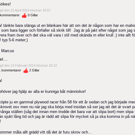
sökes!
gd den 21 April 2014 klockan 18.57
kommentarer
0
Gillar
a! tänkte bara slänga ut en blänkare här att om det är någon som har en mah
 som bara ligger och förfaller så skrik till! Jag är på jakt efter något som jag 
era fram över och det ska väl vara i stil med okända m eller krull ;) inte allt fö
! typ 5-6 meter;)
 Marcus
l....
gd den 14 Februari 2014 klockan 18.22
1
kommentarer
2
Gillar
a!
ehöver jag hjälp av alla er kunniga båt människor!
köpte ju en gammal plywood racer från 58 för ett år sedan och jag började med
skrovet osv men nu när jag ska börja med insidan så ser jag att det är svart p
många ställen (såg det innan men trodde det bara var att slipa bort) men slipa 
n sjukt lång tid och jag är rädd att slipa för mycket så ja ska komma in på n
r!
kommer måla allt grädd vitt då det är furu skrov och…