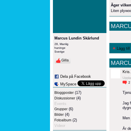
Äger vilken
Liten plyw
MARCU
Marcus Lundin Skärlund
28, Manlig
haninge
Lägg till
Sverige
Gilla
MARCU
Kris.
Dela på Facebook
Uppla
2
MySpace
(17)
Tjen
Bloggposter
(4)
Diskussioner
Jag f
Events
dygne
(6)
Grupper
(4)
Bilder
Men 
(2)
Fotoalbum
Videor
Är d