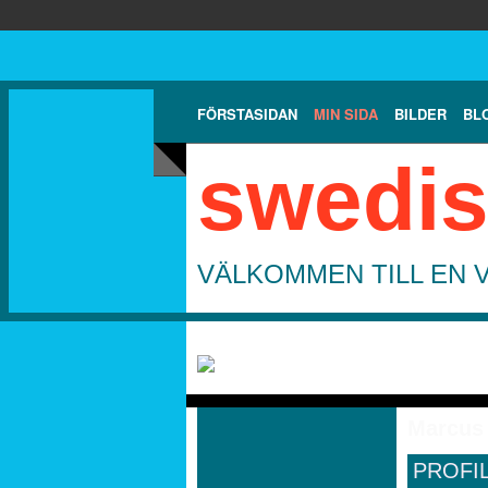
FÖRSTASIDAN
MIN SIDA
BILDER
BL
swedis
VÄLKOMMEN TILL EN 
Marcus 
PROFI