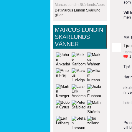
som 
Marcus Lundin Skärlunds Apps
Det Marcus Lundin Skärlund
Vill
gillar
men 
MARCUS LUNDIN
SKÄRLUNDS
MVH
VÄNNER
Tjen
Uppla
1
Tja!
Har 
skull
ni ve
helst
Ps o
vill 