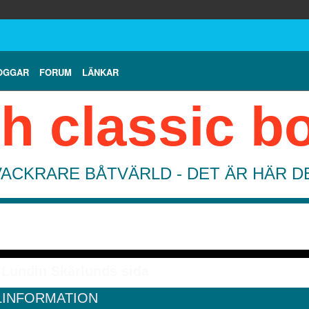
OGGAR
FORUM
LÄNKAR
h classic b
VACKRARE BÅTVÄRLD - DET ÄR HÄR 
Lundin Skärlunds sida
LINFORMATION