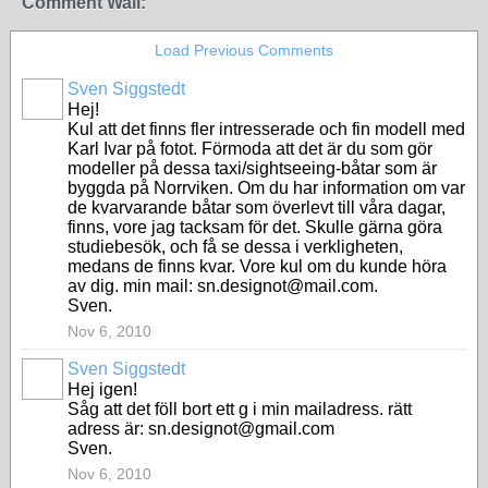
Comment Wall:
Load Previous Comments
Sven Siggstedt
Hej!
Kul att det finns fler intresserade och fin modell med
Karl Ivar på fotot. Förmoda att det är du som gör
modeller på dessa taxi/sightseeing-båtar som är
byggda på Norrviken. Om du har information om var
de kvarvarande båtar som överlevt till våra dagar,
finns, vore jag tacksam för det. Skulle gärna göra
studiebesök, och få se dessa i verkligheten,
medans de finns kvar. Vore kul om du kunde höra
av dig. min mail: sn.designot@mail.com.
Sven.
Nov 6, 2010
Sven Siggstedt
Hej igen!
Såg att det föll bort ett g i min mailadress. rätt
adress är: sn.designot@gmail.com
Sven.
Nov 6, 2010