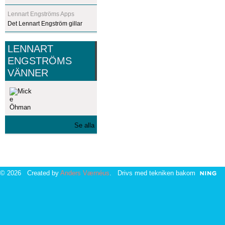
Lennart Engströms Apps
Det Lennart Engström gillar
LENNART
ENGSTRÖMS
VÄNNER
Se alla
© 2026 Created by
Anders Værnéus
. Drivs med tekniken bakom