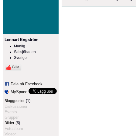
Lennart Engström
Manlig
Saltsjöbaden
Sverige
Gilla
Dela på Facebook
MySpace
(1)
Bloggposter
Diskussioner
Events
Grupper
(6)
Bilder
Fotoalbum
Videor