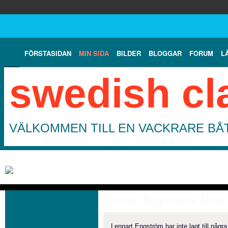
FÖRSTASIDAN
MIN SIDA
BILDER
BLOGGAR
FORUM
L
swedish cl
VÄLKOMMEN TILL EN VACKRARE BÅT
Lennart Engströms Apps
Lennart Engström har inte lagt till någr