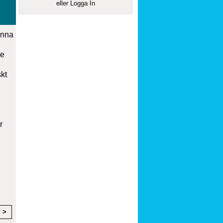
eller
Logga In
enna
se
kt
r
g >