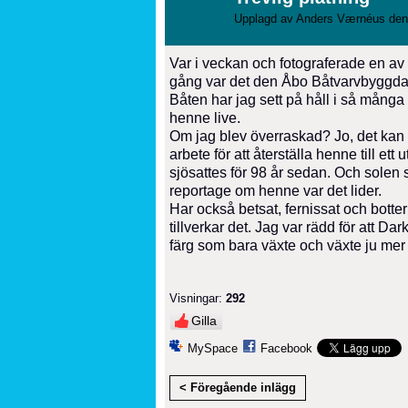
Upplagd av
Anders Værnéus
den
Var i veckan och fotograferade en av
gång var det den Åbo Båtvarvbyggda 
Båten har jag sett på håll i så mång
henne live.
Om jag blev överraskad? Jo, det kan 
arbete för att återställa henne till e
sjösattes för 98 år sedan. Och solen 
reportage om henne var det lider.
Har också betsat, fernissat och botter
tillverkar det. Jag var rädd för att 
färg som bara växte och växte ju mer 
Visningar:
292
Gilla
MySpace
Facebook
< Föregående inlägg