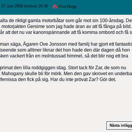
 27 Juni 2009 klockan 20.30
Visa blogg
 alla de riktigt gamla motorbåtar som går mot sin 100-årsdag. D
motorjakten Gersime som jag hade äran av att få fånga på bild.
a år att det nu var kanonspännande att få komma ombord och få 
man säga, Ägaren Ove Jonsson med familj har gjort ett fantastis
tt utseende som alltmer liknar det hon hade den där dagen då hon
sken vackert från en molntussad himmel, så det blir nog ett bra
primat den lilla roddgiggen idag. Stort tack för Zar, de som nu
Dark Mahogany skulle bli för mörk. Men den gav skrovet en underba
fernissa den fick på sig. Har du inte prövat Zar? Gör det.
Nästa inläg