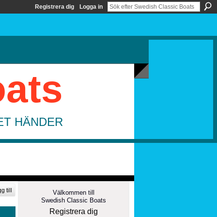
Registrera dig
Logga in
oats
DET HÄNDER
g till
Välkommen till
Swedish Classic Boats
Registrera dig