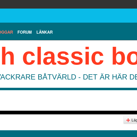
OGGAR
FORUM
LÄNKAR
h classic b
VACKRARE BÅTVÄRLD - DET ÄR HÄR 
Läg