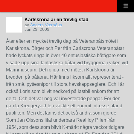
Karlskrona är en trevlig stad
av
Anders Værnéus
Jun 29, 2009
Åter efter en mycket trevlig dag på Veteranbåtsmötet i
Karlskrona. Birger och Per från Carlscrona Veteranbåtar
hade lyckats ringa in över 40 entusiastiska båtägare som
visade upp sina fantastiska båtar vid bryggorna i viken vid
Marinmuseum. Det roliga med mötet i Karlskrona är
bredden på båtarna. Här finns liksom allt representerat -
från små, pyttesnipor till stora havskappseglare. Och i år
också Loris som blivit nedkörd på lastbil enkom för att
delta. Och det var nog väl investerade pengar. För den
gamla Kreugeryachten väckte ett enormt intresse bland
publiken. Men det fanns det också andra som gjorde.
Som Jan Olssons lilal underbara Reallloy Pilen från
1954, som dessutom blivit K-märkt några veckor tidigare.