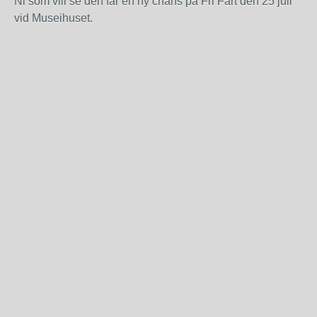
Ni som vill se den får en ny chans på Fri Fart den 25 juli
vid Museihuset.