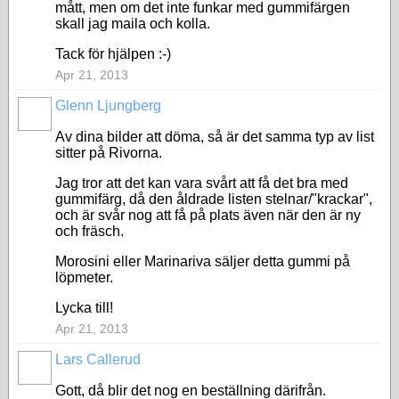
mått, men om det inte funkar med gummifärgen
skall jag maila och kolla.
Tack för hjälpen :-)
Apr 21, 2013
Glenn Ljungberg
Av dina bilder att döma, så är det samma typ av list
sitter på Rivorna.
Jag tror att det kan vara svårt att få det bra med
gummifärg, då den åldrade listen stelnar/"krackar",
och är svår nog att få på plats även när den är ny
och fräsch.
Morosini eller Marinariva säljer detta gummi på
löpmeter.
Lycka till!
Apr 21, 2013
Lars Callerud
Gott, då blir det nog en beställning därifrån.