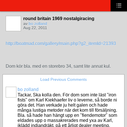
round britain 1969 nostalgiracing
av
bo zolland
Aug 22, 2011
http://boatmad.com/gallery/main.php?g2_itemId=21393
Dom kör bla. med en storebro 34, samt lite annat kul.
Load Previous Comments
bo zolland
Tackar, Ska kolla den. För dom som inte läst "iron
fists" om Karl Kiekhaefer liv o leverne, så borde ni
göra det. Han verkade ju helt galen och hade
många lustiga metoder när det kom till försäljning.
Bla. så hade han hängt upp en "fiendemotor" som
eldades upp o massakrerades med yxa av Karl,
iklädd indiandräkt, på ett årligt dealer meeting.