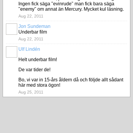
Ingen fick säga "evinrude" man fick bara säga
"enemy" om annat än Mercury. Mycket kul läsning.
Aug 22, 2011
Jon Sundeman
Underbar film
Aug 22, 2011
Ulf Lindén
Helt underbar film!
De var tider de!
Bo, vi var in 15-års åldern då och följde allt sådant
här med stora ögon!
Aug 25, 2011