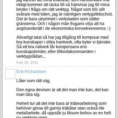
riktigt kommer att räcka till så hänvisar jag till mina
brister i fråga om rätt verktyg. Något som blir allt
svårare med tiden, jag är nämligen vertygsfetischist.
Det är bara utrymmet i verkstaden som sätter
gränserna. Och i någon mån frugans vilja att ha
avgöranderätt i de ekonomiska konsekvenserna :-)
Allvarligt talat så har jag tillgång till kompisar med
bra kunskaper i olika hantverk, ofta byter vi tjänster.
Så ett bra nätverk får kompensera ens
kunskapsbrister, eller tillkortakommanden i
verktygslådan...
Feb 18, 2011
Erik Richardsen
Låter som rätt väg.
Den egna devisen är att det man inte kan, det kan
man lära sig.
Heheh tur att det inte bara är träbearbetning som
behöver göras till gamla träbåtar utan också lite
metallarbete, då uppstår ju liksom behov av en helt
ny verktygs-gren.