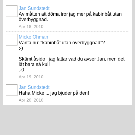
Jan Sundstedt
Av måtten att döma tror jag mer på kabinbåt utan
överbyggnad.
Apr 18, 2010
Micke Öhman
Vänta nu: "kabinbåt utan överbyggnad"?
;-)
Skämt åsido , jag fattar vad du avser Jan, men det
lät bara så kul!
:-0
Apr 19, 2010
Jan Sundstedt
Haha Micke ... jag bjuder på den!
Apr 20, 2010