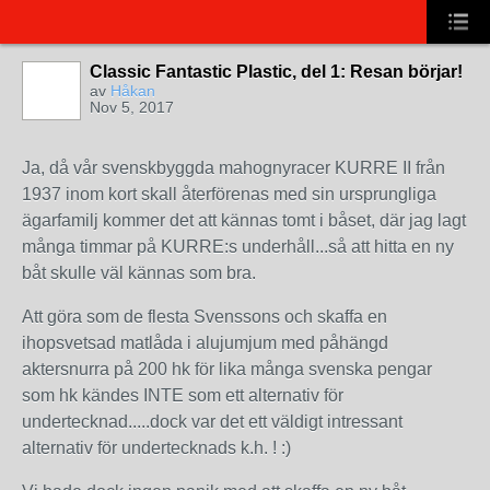
Classic Fantastic Plastic, del 1: Resan börjar!
av
Håkan
Nov 5, 2017
Ja, då vår svenskbyggda mahognyracer KURRE II från
1937 inom kort skall återförenas med sin ursprungliga
ägarfamilj kommer det att kännas tomt i båset, där jag lagt
många timmar på KURRE:s underhåll...så att hitta en ny
båt skulle väl kännas som bra.
Att göra som de flesta Svenssons och skaffa en
ihopsvetsad matlåda i alujumjum med påhängd
aktersnurra på 200 hk för lika många svenska pengar
som hk kändes INTE som ett alternativ för
undertecknad.....dock var det ett väldigt intressant
alternativ för undertecknads k.h. ! :)