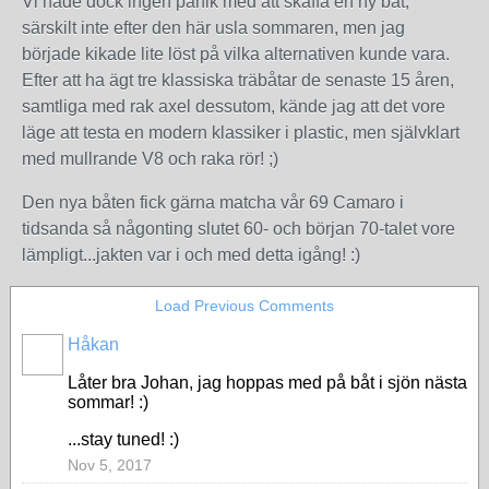
Vi hade dock ingen panik med att skaffa en ny båt,
särskilt inte efter den här usla sommaren, men jag
började kikade lite löst på vilka alternativen kunde vara.
Efter att ha ägt tre klassiska träbåtar de senaste 15 åren,
samtliga med rak axel dessutom, kände jag att det vore
läge att testa en modern klassiker i plastic, men självklart
med mullrande V8 och raka rör! ;)
Den nya båten fick gärna matcha vår 69 Camaro i
tidsanda så någonting slutet 60- och början 70-talet vore
lämpligt...jakten var i och med detta igång! :)
Load Previous Comments
Håkan
Låter bra Johan, jag hoppas med på båt i sjön nästa
sommar! :)
...stay tuned! :)
Nov 5, 2017