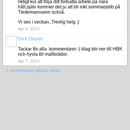
riktigt kul att följa ditt fortsatta arbete på nära
håll,själv kommer det ju att bli mkt sommarjobb på
Tiedemannaren också.
Vi ses i veckan..Trevlig helg ;)
Apr 6, 2013
Dick Olsson
Tackar för alla kommentarer:-) Idag blir ner till HBK
och hyvla till mallbrädor.
Apr 7, 2013
3 medlemmar gillade detta