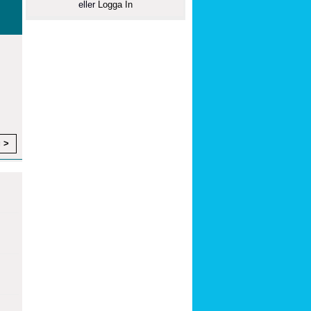
eller
Logga In
g >