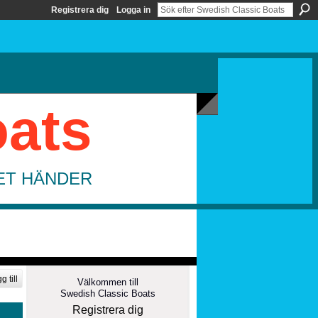
Registrera dig
Logga in
oats
DET HÄNDER
g till
Välkommen till
Swedish Classic Boats
Registrera dig