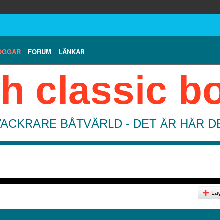
OGGAR
FORUM
LÄNKAR
h classic b
VACKRARE BÅTVÄRLD - DET ÄR HÄR 
Läg