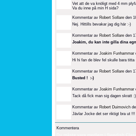
Vet att de va knöligt med 4 mm plyfa
Va du inne på min H sida?
Kommentar av
Robert Sollare
den 10
Nej. Hittills bevakar jag dig här :-)
Kommentar av
Robert Sollare
den 17
Joakim, du kan inte gilla dina egn
Kommentar av
Joakim Funhammar
d
Hi hi fan de blev fel skulle bara titt
Kommentar av
Robert Sollare
den 17
Busted ! :-)
Kommentar av
Joakim Funhammar
d
Tack då fick man sig dagen skratt :)
Kommentar av
Robert Duimovich
den
Jävlar Jocke det ser riktigt bra ut !!!
Kommentera
Du måste vara medlem i Swedish Classi