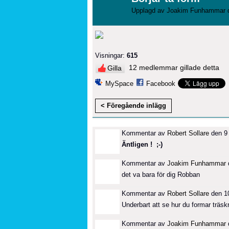
Upplagd av
Joakim Funhammar
d
Visningar:
615
12 medlemmar gillade detta
Gilla
MySpace
Facebook
< Föregående inlägg
Kommentar av
Robert Sollare
den 9 
Äntligen ! ;-)
Kommentar av
Joakim Funhammar
d
det va bara för dig Robban
Kommentar av
Robert Sollare
den 10
Underbart att se hur du formar träsk
Kommentar av
Joakim Funhammar
d