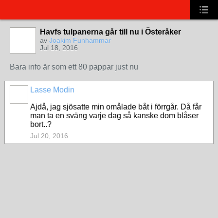
Havfs tulpanerna går till nu i Österåker
av
Joakim Funhammar
Jul 18, 2016
Bara info är som ett 80 pappar just nu
Lasse Modin
Ajdå, jag sjösatte min omålade båt i förrgår. Då får
man ta en sväng varje dag så kanske dom blåser
bort..?
Jul 20, 2016