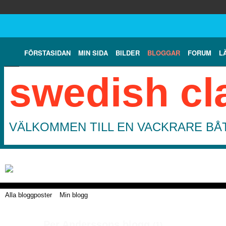
FÖRSTASIDAN
MIN SIDA
BILDER
BLOGGAR
FORUM
L
swedish cl
VÄLKOMMEN TILL EN VACKRARE BÅT
Alla bloggposter
Min blogg
Per Anderssons blogg
(1)