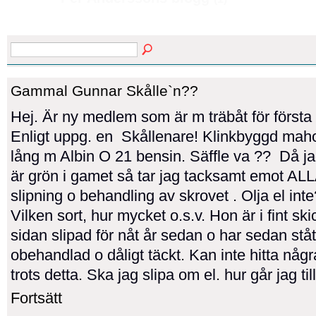
Gammal Gunnar Skålle`n??
Hej. Är ny medlem som är m träbåt för första
Enligt uppg. en Skållenare! Klinkbyggd mah
lång m Albin O 21 bensin. Säffle va ?? Då j
är grön i gamet så tar jag tacksamt emot AL
slipning o behandling av skrovet . Olja el in
Vilken sort, hur mycket o.s.v. Hon är i fint s
sidan slipad för nåt år sedan o har sedan ståt
obehandlad o dåligt täckt. Kan inte hitta någ
trots detta. Ska jag slipa om el. hur går jag ti
Fortsätt