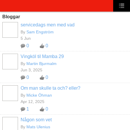
Bloggar
servicedags men med vad
By
Sam Engström
5 Jun
0
0
Vingköl til Mamba 29
By
Martin Bjurmalm
Jun 3, 2025
0
0
Om man skulle ta och? eller?
By
Micke Öhman
Apr 12, 2025
1
0
Någon som vet
By
Mats Ulenius