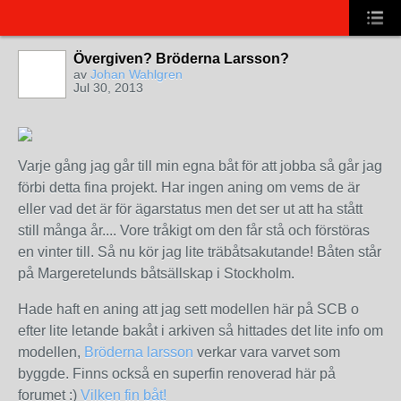
Övergiven? Bröderna Larsson?
av
Johan Wahlgren
Jul 30, 2013
Varje gång jag går till min egna båt för att jobba så går jag
förbi detta fina projekt. Har ingen aning om vems de är
eller vad det är för ägarstatus men det ser ut att ha stått
still många år.... Vore tråkigt om den får stå och förstöras
en vinter till. Så nu kör jag lite träbåtsakutande! Båten står
på Margeretelunds båtsällskap i Stockholm.
Hade haft en aning att jag sett modellen här på SCB o
efter lite letande bakåt i arkiven så hittades det lite info om
modellen,
Bröderna larsson
verkar vara varvet som
byggde. Finns också en superfin renoverad här på
forumet :)
Vilken fin båt!