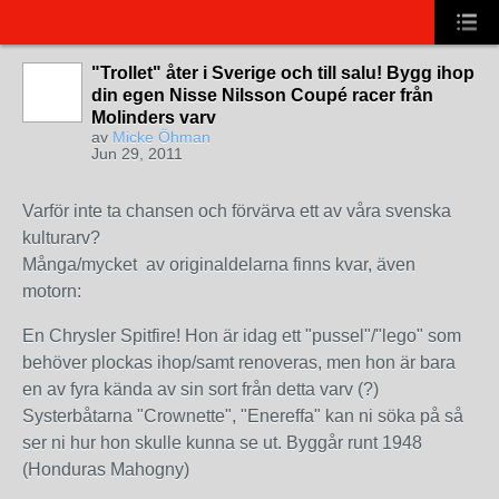
"Trollet" åter i Sverige och till salu! Bygg ihop
din egen Nisse Nilsson Coupé racer från
Molinders varv
av
Micke Öhman
Jun 29, 2011
Varför inte ta chansen och förvärva ett av våra svenska
kulturarv?
Många/mycket av originaldelarna finns kvar, även
motorn:
En Chrysler Spitfire! Hon är idag ett "pussel"/"lego" som
behöver plockas ihop/samt renoveras, men hon är bara
en av fyra kända av sin sort från detta varv (?)
Systerbåtarna "Crownette", "Enereffa" kan ni söka på så
ser ni hur hon skulle kunna se ut. Byggår runt 1948
(Honduras Mahogny)