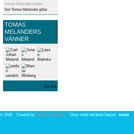
Tomas Melanders Apps
Det Tomas Melander gillar
TOMAS
MELANDERS
VÄNNER
Se alla
© 2026 Created by
Anders Værnéus
. Drivs med tekniken bakom