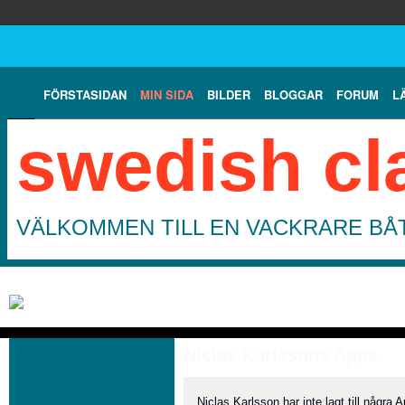
FÖRSTASIDAN
MIN SIDA
BILDER
BLOGGAR
FORUM
L
swedish cl
VÄLKOMMEN TILL EN VACKRARE BÅT
Niclas Karlssons Apps
Niclas Karlsson har inte lagt till några 