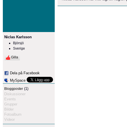
Niclas Karlsson
Björsjö
Sverige
Gilla
Dela på Facebook
MySpace
(1)
Bloggposter
Diskussioner
Events
Grupper
Bilder
Fotoalbum
Videor