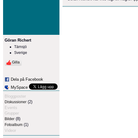
Göran Richert
Tärnsjö
Sverige
Gilla
Dela på Facebook
MySpace
Bloggposter
(2)
Diskussioner
Events
Grupper
(8)
Bilder
(1)
Fotoalbum
Videor