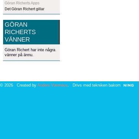
Göran Richerts Apps
Det Göran Richert gillar
GÖRAN
RICHERTS
VÄNNER
Göran Richert har inte några
vänner på ännu.
© 2026 Created by
Anders Værnéus
. Drivs med tekniken bakom