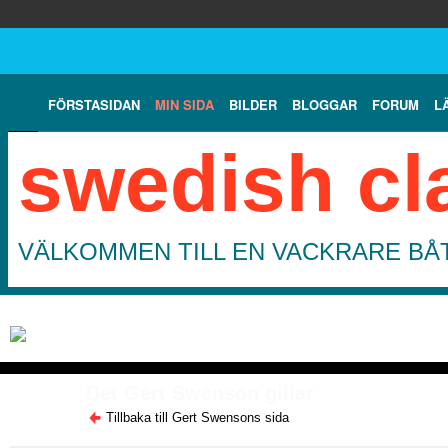
FÖRSTASIDAN
MIN SIDA
BILDER
BLOGGAR
FORUM
L
swedish cl
VÄLKOMMEN TILL EN VACKRARE BÅT
Det Gert Swenson gillar
Tillbaka till Gert Swensons sida