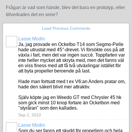
Frågan är vad som hände, blev det bara en prototyp, eller
tillverkades det en serie?
Load Previous Comments
Lasse Modin
Ja, jag provade en Ockelbo T14 som Segmo-Pelle
hade utrustat med 45°-drevet. Vi försökte oss på att
växla i fart, men det var ingen succé. Toppfarten var
inte heller mycket att skryta med, men det fanns väl
en viss finess med att få två utväxlingar istället för
att byta propeller beroende på last.
Hade man fortsatt med t ex V6:an Anders pratar om,
hade den säkert blivit mer attraktiv.
Själv köpte jag en Weedo GT med Chrysler 45 hk
som gick minst 10 knop fortare än Ockelbon med
"styråran" som den kallades.
Sep 2, 2010
Lasse Modin
Som du ser fanns ett skydd för propellern och hela