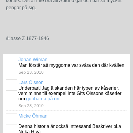
kortlek. Det är inte bra att Aplund går och bär så mycket
pengar på sig.
/Hasse Z 1877-1946
Johan Wiman
Man förstår att myggorna var svåra den där kvällen.
Sep 23, 2010
Lars Olsson
Underbart! Jag älskar den här typen av kåserier,
vem minns till exempel inte Gits Olssons kåserier
om
gubbarna på ön
...
Sep 23, 2010
Micke Öhman
Denna historia är också intressant! Beskriver bl.a
Nuka Hiva...