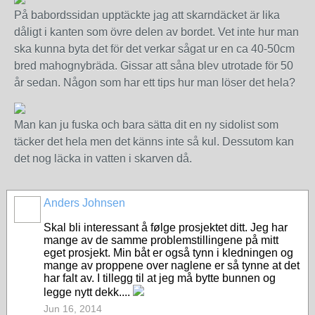
På babordssidan upptäckte jag att skarndäcket är lika
dåligt i kanten som övre delen av bordet. Vet inte hur man
ska kunna byta det för det verkar sågat ur en ca 40-50cm
bred mahognybräda. Gissar att såna blev utrotade för 50
år sedan. Någon som har ett tips hur man löser det hela?
Man kan ju fuska och bara sätta dit en ny sidolist som
täcker det hela men det känns inte så kul. Dessutom kan
det nog läcka in vatten i skarven då.
Anders Johnsen
Skal bli interessant å følge prosjektet ditt. Jeg har
mange av de samme problemstillingene på mitt
eget prosjekt. Min båt er også tynn i kledningen og
mange av proppene over naglene er så tynne at det
har falt av. I tillegg til at jeg må bytte bunnen og
legge nytt dekk....
Jun 16, 2014