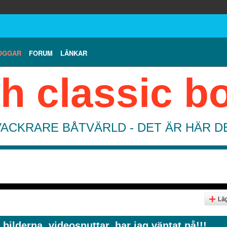
OGGAR
FORUM
LÄNKAR
h classic b
VACKRARE BÅTVÄRLD - DET ÄR HÄR 
Läg
bilderna, videosnuttar, har jag väntat på!!!