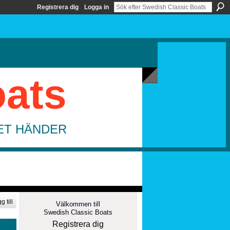
Registrera dig
Logga in
oats
DET HÄNDER
g till
Välkommen till
Swedish Classic Boats
Registrera dig