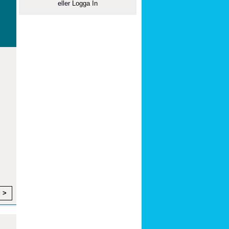
eller
Logga In
g >