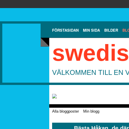
FÖRSTASIDAN
MIN SIDA
BILDER
BL
swedis
VÄLKOMMEN TILL EN 
Alla bloggposter
Min blogg
Bästa Håkan, de där 