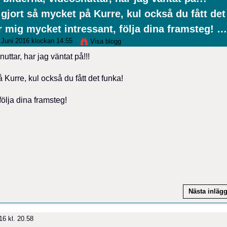
gjort så mycket på Kurre, kul också du fått det
r mig mycket intressant, följa dina framsteg! …
Juni 2016 klockan 14.55
Visa blogg
ttar, har jag väntat på!!!
 Kurre, kul också du fått det funka!
följa dina framsteg!
Nästa inläg
6 kl. 20.58