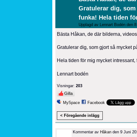
Gratulerar dig, som 
funka! Hela tiden fö
Upplagd av
Lennart Bodén
den 8 
Bästa Håkan, de där bilderna, videosnu
Gratulerar dig, som gjort så mycket på
Hela tiden för mig mycket intressant, 
Lennart bodén
Visningar:
203
Gilla
MySpace
Facebook
< Föregående inlägg
Kommentar av
Håkan
den 9 Juni 201