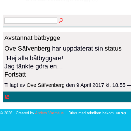
Avstannat båtbygge
Ove Säfvenberg
har uppdaterat sin
status
"Hej alla båtbyggare!
Jag tänkte göra en…
Fortsätt
Tillagt av
Ove Säfvenberg
den 9 April 2017 kl. 18.55
© 2026 Created by
Anders Værnéus
. Drivs med tekniken bakom