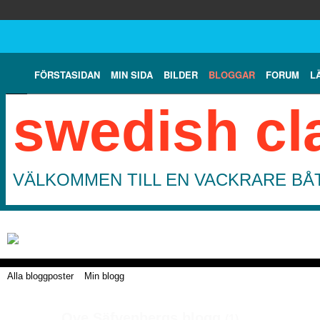
FÖRSTASIDAN
MIN SIDA
BILDER
BLOGGAR
FORUM
L
swedish cl
VÄLKOMMEN TILL EN VACKRARE BÅT
Alla bloggposter
Min blogg
Ove Säfvenbergs blogg
(1)