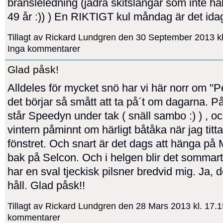
bränsleledning (jädra skitslangar som inte hå
49 år :)) ) En RIKTIGT kul måndag är det idag
Tillagt av
Rickard Lundgren
den 30 September 2013 kl
Inga kommentarer
Glad påsk!
Alldeles för mycket snö har vi här norr om "
det börjar så smått att ta på´t om dagarna. 
står Speedyn under tak ( snäll sambo :) ) , o
vintern påminnt om härligt båtåka när jag titt
fönstret. Och snart är det dags att hänga på
bak på Selcon. Och i helgen blir det sommart
har en sval tjeckisk pilsner bredvid mig. Ja, de
håll. Glad påsk!!
Tillagt av
Rickard Lundgren
den 28 Mars 2013 kl. 17.
kommentarer