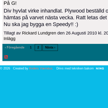
På G!
Div hyvlat virke inhandlat. Plywood beställd 
hämtas på varvet nästa vecka. Ratt letas det e
Nu ska jag bygga en Speedy!! :)
Tillagt av
Rickard Lundgren
den 26 Augusti 2010 kl. 
Inlägg
‹ Föregående
1
2
Nästa ›
© 2026 Created by
Anders Værnéus
. Drivs med tekniken bakom