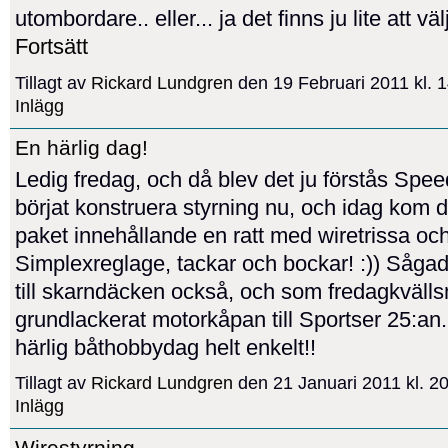
utombordare.. eller... ja det finns ju lite att v
Fortsätt
Tillagt av
Rickard Lundgren
den 19 Februari 2011 kl.
Inlägg
En härlig dag!
Ledig fredag, och då blev det ju förstås Spe
börjat konstruera styrning nu, och idag kom 
paket innehållande en ratt med wiretrissa och
Simplexreglage, tackar och bockar! :)) Sågad
till skarndäcken också, och som fredagkvälls
grundlackerat motorkåpan till Sportser 25:an.
härlig båthobbydag helt enkelt!!
Tillagt av
Rickard Lundgren
den 21 Januari 2011 kl. 
Inlägg
Wirestyrning