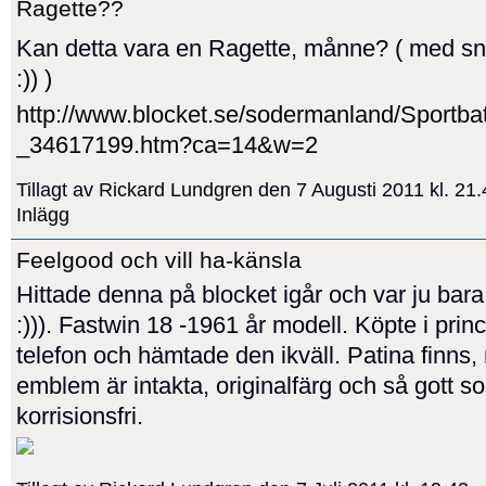
Ragette??
Kan detta vara en Ragette, månne? ( med sni
:)) )
http://www.blocket.se/sodermanland/Sportba
_34617199.htm?ca=14&w=2
Tillagt av
Rickard Lundgren
den 7 Augusti 2011 kl. 2
Inlägg
Feelgood och vill ha-känsla
Hittade denna på blocket igår och var ju bara
:))). Fastwin 18 -1961 år modell. Köpte i prin
telefon och hämtade den ikväll. Patina finns
emblem är intakta, originalfärg och så gott s
korrisionsfri.