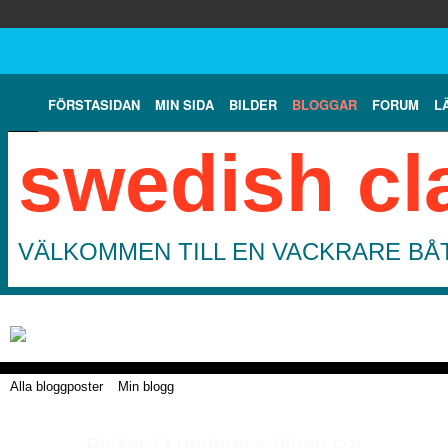
FÖRSTASIDAN
MIN SIDA
BILDER
BLOGGAR
FORUM
L
swedish cl
VÄLKOMMEN TILL EN VACKRARE BÅT
Alla bloggposter
Min blogg
Rickard Lundgrens blogg
(22)