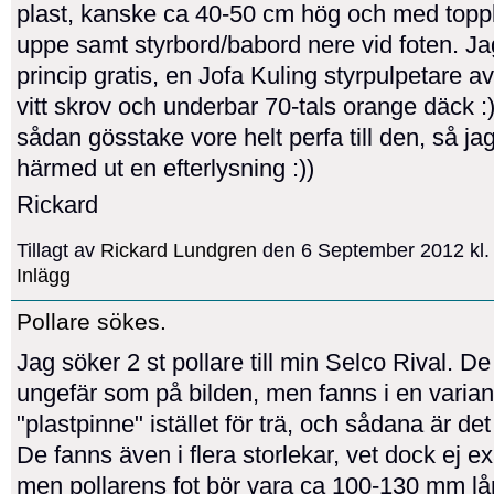
plast, kanske ca 40-50 cm hög och med topp
uppe samt styrbord/babord nere vid foten. Jag 
princip gratis, en Jofa Kuling styrpulpetare av
vitt skrov och underbar 70-tals orange däck :
sådan gösstake vore helt perfa till den, så ja
härmed ut en efterlysning :))
Rickard
Tillagt av
Rickard Lundgren
den 6 September 2012 kl
Inlägg
Pollare sökes.
Jag söker 2 st pollare till min Selco Rival. De
ungefär som på bilden, men fanns i en varian
"plastpinne" istället för trä, och sådana är det
De fanns även i flera storlekar, vet dock ej e
men pollarens fot bör vara ca 100-130 mm lå