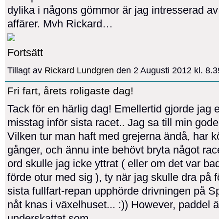
dylika i någons gömmor är jag intresserad av
affärer. Mvh Rickard…
Fortsätt
Tillagt av
Rickard Lundgren
den 2 Augusti 2012 kl. 8
Fri fart, årets roligaste dag!
Tack för en härlig dag! Emellertid gjorde jag et
misstag inför sista racet.. Jag sa till min gode
Vilken tur man haft med grejerna ändå, har kör
gånger, och ännu inte behövt bryta något ra
ord skulle jag icke yttrat ( eller om det var b
förde otur med sig ), ty när jag skulle dra på f
sista fullfart-repan upphörde drivningen på Sp
nåt knas i växelhuset... :)) However, paddel är
underskattat som…