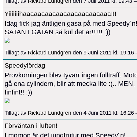
Tillagt av
Rickard Lundgren
den 7 Juli 2011 kl. 19.43
Yiiiiiiihaaaaaaaaaaaaaaaaaaaaaaaa!!!
Idag fick jag äntligen gasa på med Speedy´n!
SATAN I GATAN så kul det är!!!!!! :))
Tillagt av
Rickard Lundgren
den 9 Juni 2011 kl. 19.1
Speedylördag
Provkörningen blev tyvärr ingen fullträff. Moto
gå ena cylindern, blir att mecka lite :(.. MEN, 
finfint!! :))
Tillagt av
Rickard Lundgren
den 4 Juni 2011 kl. 16.2
Förväntan i luften!
I morgon är det jungfrutur med Speedy´n!