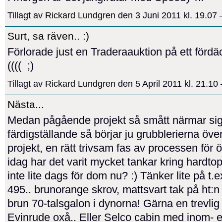
Tillagt av
Rickard Lundgren
den 3 Juni 2011 kl. 19.0
Surt, sa räven.. :)
Förlorade just en Traderaauktion på ett fördä
(((( ;)
Tillagt av
Rickard Lundgren
den 5 April 2011 kl. 21.1
Nästa...
Medan pågående projekt så smått närmar sig 
färdigställande så börjar ju grubblerierna öve
projekt, en rätt trivsam fas av processen för ö
idag har det varit mycket tankar kring hardtop
inte lite dags för dom nu? :) Tänker lite på t.
495.. brunorange skrov, mattsvart tak på ht:n
brun 70-talsgalon i dynorna! Gärna en trevlig
Evinrude oxå.. Eller Selco cabin med inom- e