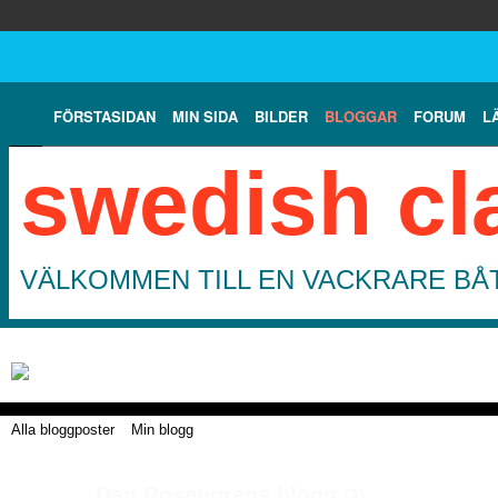
FÖRSTASIDAN
MIN SIDA
BILDER
BLOGGAR
FORUM
L
swedish cl
VÄLKOMMEN TILL EN VACKRARE BÅT
Alla bloggposter
Min blogg
Dan Rosengrens blogg
(3)