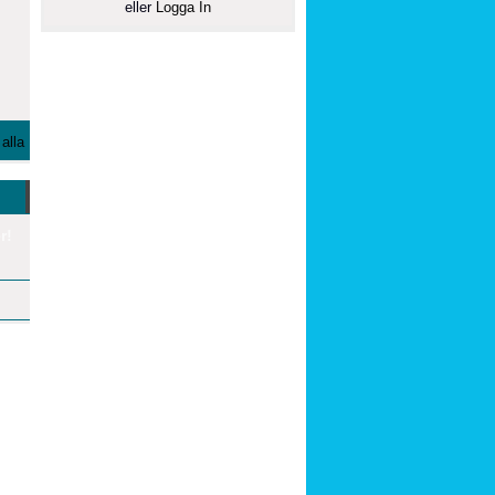
eller
Logga In
alla
r!