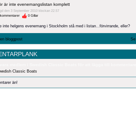
ör är inte evenemangslistan komplett
gd den 3 September 2010 klockan 22.57
kommentarer
0
Gillar
 inte helgens evenemang i Stockholm stå med i listan...förvirrande, eller?
l en bloggpost
Se 
NTARPLANK
vara medlem i Swedish Classic Boats för att lägga till kommentare
wedish Classic Boats
ntarer än!