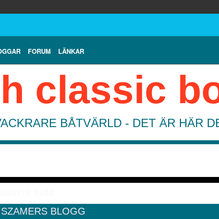
OGGAR
FORUM
LÄNKAR
h classic b
VACKRARE BÅTVÄRLD - DET ÄR HÄR 
zamers sida
 SZAMERS BLOGG