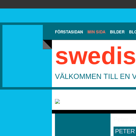
FÖRSTASIDAN
MIN SIDA
BILDER
BL
swedis
VÄLKOMMEN TILL EN 
Peter S
PETER