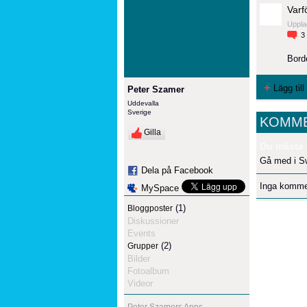
Varf
Uppla
3
Borde
Lägg til
Peter Szamer
Uddevalla
Sverige
KOMME
Gilla
Du måste 
Gå med i S
Dela på Facebook
Inga komme
MySpace
(1)
Bloggposter
Diskussioner
Events
(2)
Grupper
Bilder
Fotoalbum
Videor
Peter Szamers Apps