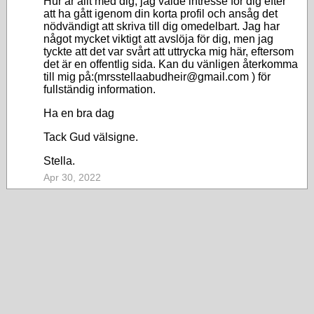
Hur är allt med dig, jag valde intresse för dig efter
att ha gått igenom din korta profil och ansåg det
nödvändigt att skriva till dig omedelbart. Jag har
något mycket viktigt att avslöja för dig, men jag
tyckte att det var svårt att uttrycka mig här, eftersom
det är en offentlig sida. Kan du vänligen återkomma
till mig på:(mrsstellaabudheir@gmail.com ) för
fullständig information.
Ha en bra dag
Tack Gud välsigne.
Stella.
Apr 30, 2022