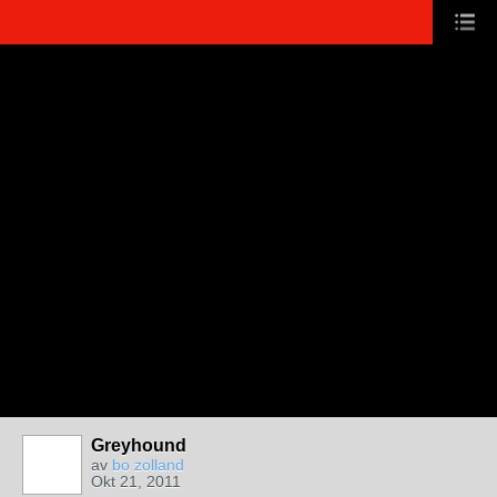
Greyhound
av
bo zolland
Okt 21, 2011