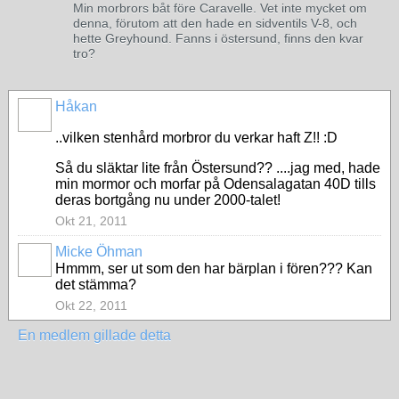
Min morbrors båt före Caravelle. Vet inte mycket om
denna, förutom att den hade en sidventils V-8, och
hette Greyhound. Fanns i östersund, finns den kvar
tro?
Håkan
..vilken stenhård morbror du verkar haft Z!! :D
Så du släktar lite från Östersund?? ....jag med, hade
min mormor och morfar på Odensalagatan 40D tills
deras bortgång nu under 2000-talet!
Okt 21, 2011
Micke Öhman
Hmmm, ser ut som den har bärplan i fören??? Kan
det stämma?
Okt 22, 2011
En medlem gillade detta