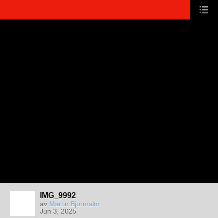
IMG_9992
av
Martin Bjurmalm
Jun 3, 2025