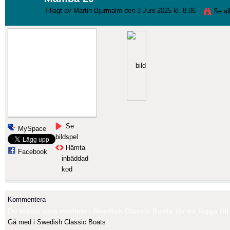
Tillagt av
Martin Bjurmalm
den 3 Juni 2025 kl. 8.06
Se a
Se
MySpace
bildspel
Hämta
Facebook
inbäddad
kod
Kommentera
Du måste vara medlem i Swedish Classic Boats för att lägga til
Gå med i Swedish Classic Boats