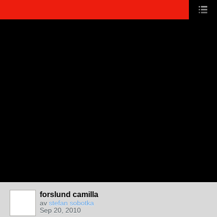
forslund camilla
av
stefan sobotka
Sep 20, 2010