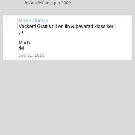
Inför sjösättningen 2009
Micke Öhman
Vackert! Grattis till en fin & bevarad klassiker!
;-)
M.v.h
/M
Sep 21, 2010