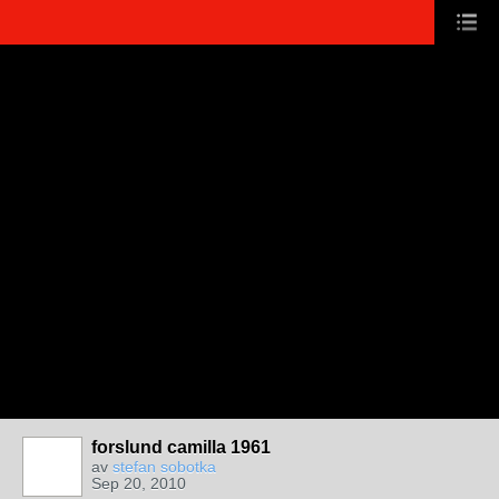
forslund camilla 1961
av
stefan sobotka
Sep 20, 2010