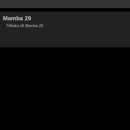
Mamba 29
«
Tillbaka till Mamba 29