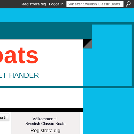
Registrera dig
Logga in
oats
DET HÄNDER
g till
Välkommen till
Swedish Classic Boats
Registrera dig