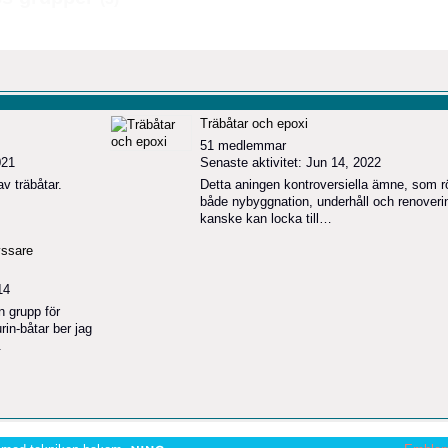
Träbåtar och epoxi
51 medlemmar
021
Senaste aktivitet: Jun 14, 2022
av träbåtar.
Detta aningen kontroversiella ämne, som r
både nybyggnation, underhåll och renoveri
kanske kan locka till…
yssare
14
n grupp för
rin-båtar ber jag
.