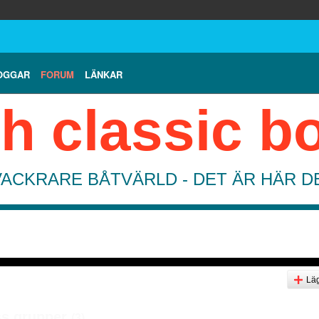
OGGAR
FORUM
LÄNKAR
h classic b
VACKRARE BÅTVÄRLD - DET ÄR HÄR 
Läg
ss grupper
(3)