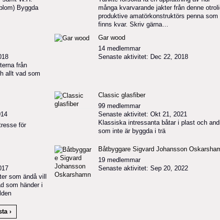
dblom) Byggda
många kvarvarande jakter från denne otroli
produktive amatörkonstruktörs penna som
finns kvar. Skriv gärna…
Gar wood
14 medlemmar
018
Senaste aktivitet: Dec 22, 2018
erna från
h allt vad som
Classic glasfiber
99 medlemmar
014
Senaste aktivitet: Okt 21, 2021
Klassiska intressanta båtar i plast och and
tresse för
som inte är byggda i trä
Båtbyggare Sigvard Johansson Oskarsha
19 medlemmar
017
Senaste aktivitet: Sep 20, 2022
ter som ändå vill
ad som händer i
lden
ta ›