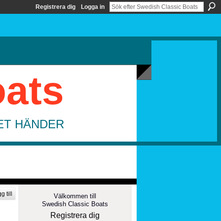
Registrera dig
Logga in
oats
DET HÄNDER
g till
Välkommen till
Swedish Classic Boats
Registrera dig