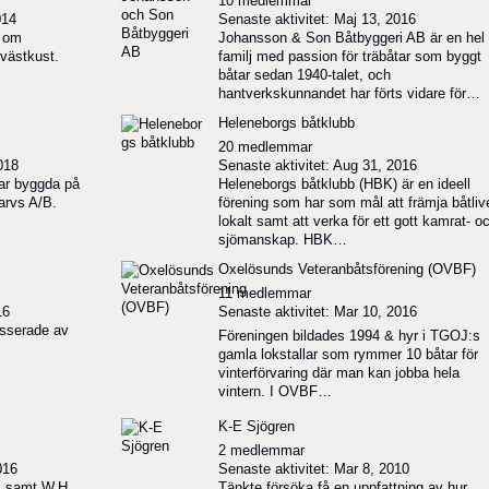
10 medlemmar
014
Senaste aktivitet: Maj 13, 2016
r om
Johansson & Son Båtbyggeri AB är en hel
 västkust.
familj med passion för träbåtar som byggt
båtar sedan 1940-talet, och
hantverkskunnandet har förts vidare för…
Heleneborgs båtklubb
20 medlemmar
018
Senaste aktivitet: Aug 31, 2016
tar byggda på
Heleneborgs båtklubb (HBK) är en ideell
arvs A/B.
förening som har som mål att främja båtliv
lokalt samt att verka för ett gott kamrat- o
sjömanskap. HBK…
Oxelösunds Veteranbåtsförening (OVBF)
11 medlemmar
16
Senaste aktivitet: Mar 10, 2016
esserade av
Föreningen bildades 1994 & hyr i TGOJ:s
gamla lokstallar som rymmer 10 båtar för
vinterförvaring där man kan jobba hela
vintern. I OVBF…
K-E Sjögren
2 medlemmar
016
Senaste aktivitet: Mar 8, 2010
s, samt W.H.
Tänkte försöka få en uppfattning av hur