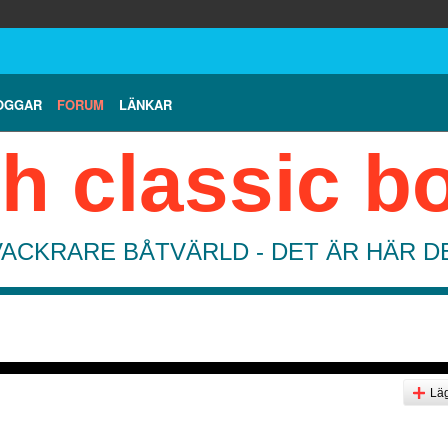
OGGAR
FORUM
LÄNKAR
h classic b
VACKRARE BÅTVÄRLD - DET ÄR HÄR 
Läg