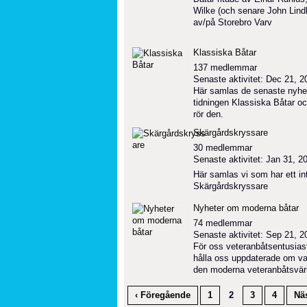
Wilke (och senare John Lin
av/på Storebro Varv
Klassiska Båtar
137 medlemmar
Senaste aktivitet: Dec 21, 2
Här samlas de senaste nyhet
tidningen Klassiska Båtar oc
rör den.
Skärgårdskryssare
30 medlemmar
Senaste aktivitet: Jan 31, 2
Här samlas vi som har ett in
Skärgårdskryssare
Nyheter om moderna båtar
74 medlemmar
Senaste aktivitet: Sep 21, 2
För oss veteranbåtsentusias
hålla oss uppdaterade om v
den moderna veteranbåtsvär
‹ Föregående
1
2
3
4
Näs