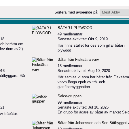
Sortera med avseende på:
BÅTAR I PLYWOOD
49 medlemmar
018
Senaste aktivitet: Okt 9, 2019
 och berätta om
Här finns stället för oss som gillar båtar i
 blev dom av? )
plywood
Båtar från Fisksätra varv
13 medlemmar
016
Senaste aktivitet: Aug 10, 2020
båtbyggare. Här
Här samlas vi som har båtar från Fisksätra
varvs långa epok av trä- och
glasfiberbyggnation
Selco-gruppen
99 medlemmar
021
Senaste aktivitet: Jul 10, 2025
En grupp för ägare av båtar av märket Sel
av träbåtar.
Båtar från Johansson och Son Båtbyggeri