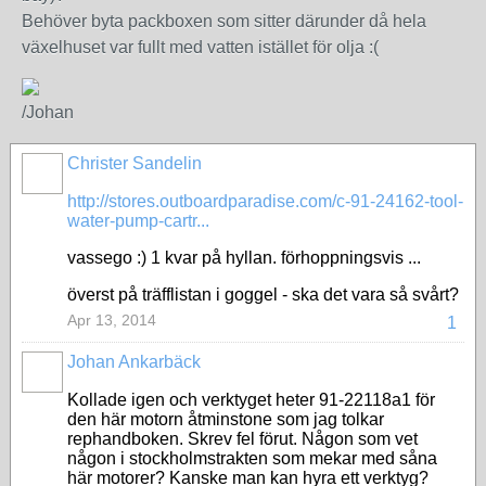
Behöver byta packboxen som sitter därunder då hela
växelhuset var fullt med vatten istället för olja :(
/Johan
Christer Sandelin
http://stores.outboardparadise.com/c-91-24162-tool-
water-pump-cartr...
vassego :) 1 kvar på hyllan. förhoppningsvis ...
överst på träfflistan i goggel - ska det vara så svårt?
Apr 13, 2014
1
Johan Ankarbäck
Kollade igen och verktyget heter 91-22118a1 för
den här motorn åtminstone som jag tolkar
rephandboken. Skrev fel förut. Någon som vet
någon i stockholmstrakten som mekar med såna
här motorer? Kanske man kan hyra ett verktyg?