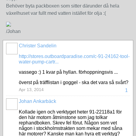
Behöver byta packboxen som sitter därunder då hela
växelhuset var fullt med vatten istället för olja :(
/Johan
Christer Sandelin
http://stores.outboardparadise.com/c-91-24162-tool-
water-pump-cartr...
vassego :) 1 kvar på hyllan. förhoppningsvis ...
överst på träfflistan i goggel - ska det vara så svårt?
Apr 13, 2014
1
Johan Ankarbäck
Kollade igen och verktyget heter 91-22118a1 för
den här motorn åtminstone som jag tolkar
rephandboken. Skrev fel förut. Någon som vet
någon i stockholmstrakten som mekar med såna
här motorer? Kanske man kan hyra ett verktyg?