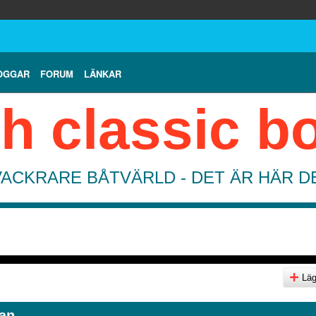
OGGAR
FORUM
LÄNKAR
h classic b
VACKRARE BÅTVÄRLD - DET ÄR HÄR 
Lägg
an.