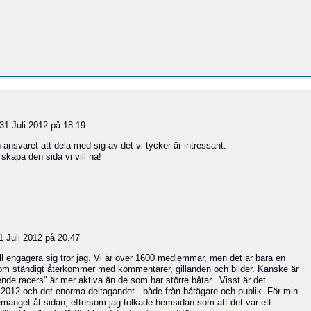
31 Juli 2012 på 18.19
nsvaret att dela med sig av det vi tycker är intressant.
 skapa den sida vi vill ha!
1 Juli 2012 på 20.47
l engagera sig tror jag. Vi är över 1600 medlemmar, men det är bara en
 som ständigt återkommer med kommentarer, gillanden och bilder. Kanske är
nde racers" är mer aktiva än de som har större båtar. Visst är det
2012 och det enorma deltagandet - både från båtägare och publik. För min
manget åt sidan, eftersom jag tolkade hemsidan som att det var ett