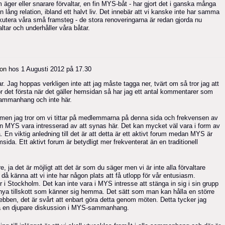
om äger eller snarare förvaltar, en fin MYS-båt - har gjort det i ganska många
l en lång relation, ibland ett halvt liv. Det innebär att vi kanske inte har samma
kutera våra små framsteg - de stora renoveringarna är redan gjorda nu
ltar och underhåller våra båtar.
on
hos
1 Augusti 2012 på 17.30
ar. Jag hoppas verkligen inte att jag måste tagga ner, tvärt om så tror jag att
 det första när det gäller hemsidan så har jag ett antal kommentarer som
sammanhang och inte här.
 men jag tror om vi tittar på medlemmarna på denna sida och frekvensen av
n MYS vara intresserad av att synas här. Det kan mycket väl vara i form av
 En viktig anledning till det är att detta är ett aktivt forum medan MYS är
msida. Ett aktivt forum är betydligt mer frekventerat än en traditionell
ja det är möjligt att det är som du säger men vi är inte alla förvaltare
å känna att vi inte har någon plats att få utlopp för vår entusiasm.
 i Stockholm. Det kan inte vara i MYS intresse att stänga in sig i sin grupp
nya tillskott som känner sig hemma. Det sätt som man kan hålla en större
ebben, det är svårt att enbart göra detta genom möten. Detta tycker jag
 ta en djupare diskussion i MYS-sammanhang.