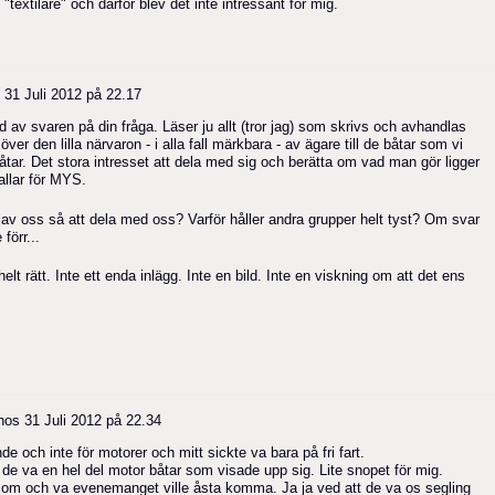
textilare" och därför blev det inte intressant för mig.
s
31 Juli 2012 på 22.17
d av svaren på din fråga. Läser ju allt (tror jag) som skrivs och avhandlas
er den lilla närvaron - i alla fall märkbara - av ägare till de båtar som vi
tar. Det stora intresset att dela med sig och berätta om vad man gör ligger
kallar för MYS.
a av oss så att dela med oss? Varför håller andra grupper helt tyst? Om svar
förr...
t rätt. Inte ett enda inlägg. Inte en bild. Inte en viskning om att det ens
hos
31 Juli 2012 på 22.34
de och inte för motorer och mitt sickte va bara på fri fart.
 de va en hel del motor båtar som visade upp sig. Lite snopet för mig.
ida om och va evenemanget ville åsta komma. Ja ja ved att de va os segling