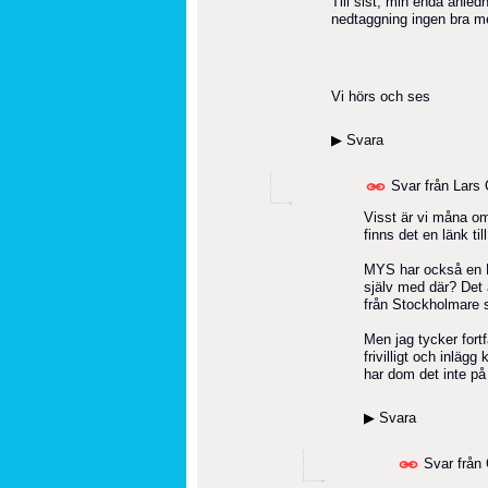
Till sist, min enda anled
nedtaggning ingen bra me
Vi hörs och ses
▶
Svara
Svar från
Lars 
Visst är vi måna om
finns det en länk t
MYS har också en F
själv med där? Det ä
från Stockholmare 
Men jag tycker fort
frivilligt och inläg
har dom det inte på 
▶
Svara
Svar från