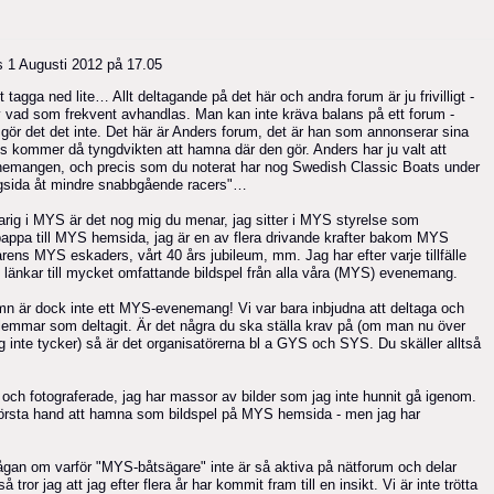
s
1 Augusti 2012 på 17.05
 tagga ned lite… Allt deltagande på det här och andra forum är ju frivilligt -
av vad som frekvent avhandlas. Man kan inte kräva balans på ett forum -
å gör det det inte. Det här är Anders forum, det är han som annonserar sina
s kommer då tyngdvikten att hamna där den gör. Anders har ju valt att
venemangen, och precis som du noterat har nog Swedish Classic Boats under
lagsida åt mindre snabbgående racers"…
arig i MYS är det nog mig du menar, jag sitter i MYS styrelse som
pappa till MYS hemsida, jag är en av flera drivande krafter bakom MYS
ens MYS eskaders, vårt 40 års jubileum, mm. Jag har efter varje tillfälle
h länkar till mycket omfattande bildspel från alla våra (MYS) evenemang.
n är dock inte ett MYS-evenemang! Vi var bara inbjudna att deltaga och
lemmar som deltagit. Är det några du ska ställa krav på (om man nu över
ag inte tycker) så är det organisatörerna bl a GYS och SYS. Du skäller alltså
är och fotograferade, jag har massor av bilder som jag inte hunnit gå igenom.
rsta hand att hamna som bildspel på MYS hemsida - men jag har
rågan om varför "MYS-båtsägare" inte är så aktiva på nätforum och delar
 tror jag att jag efter flera år har kommit fram till en insikt. Vi är inte trötta