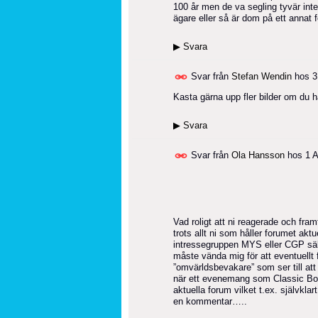
100 år men de va segling tyvär inte
ägare eller så är dom på ett annat 
▶
Svara
Svar från
Stefan Wendin
hos
3
Kasta gärna upp fler bilder om du h
▶
Svara
Svar från
Ola Hansson
hos
1 
Vad roligt att ni reagerade och framf
trots allt ni som håller forumet ak
intressegruppen MYS eller CGP sälls
måste vända mig för att eventuellt f
”omvärldsbevakare” som ser till at
när ett evenemang som Classic Boat
aktuella forum vilket t.ex. självkl
en kommentar…..