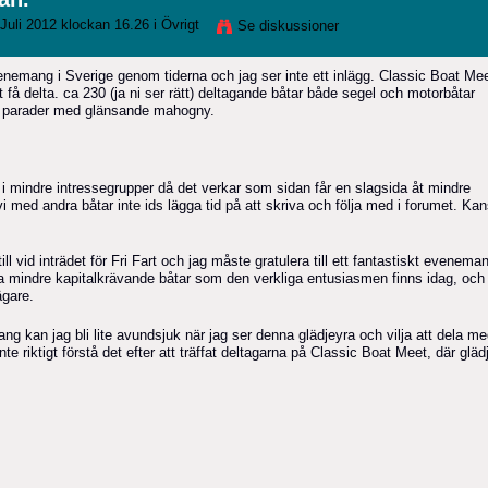
Juli 2012 klockan 16.26 i
Övrigt
Se diskussioner
venemang i Sverige genom tiderna och jag ser inte ett inlägg. Classic Boat Me
 få delta. ca 230 (ja ni ser rätt) deltagande båtar både segel och motorbåtar
se parader med glänsande mahogny.
 i mindre intressegrupper då det verkar som sidan får en slagsida åt mindre
vi med andra båtar inte ids lägga tid på att skriva och följa med i forumet. Ka
ill vid inträdet för Fri Fart och jag måste gratulera till ett fantastiskt evenema
sa mindre kapitalkrävande båtar som den verkliga entusiasmen finns idag, och
ägare.
 kan jag bli lite avundsjuk när jag ser denna glädjeyra och vilja att dela me
nte riktigt förstå det efter att träffat deltagarna på Classic Boat Meet, där gläd