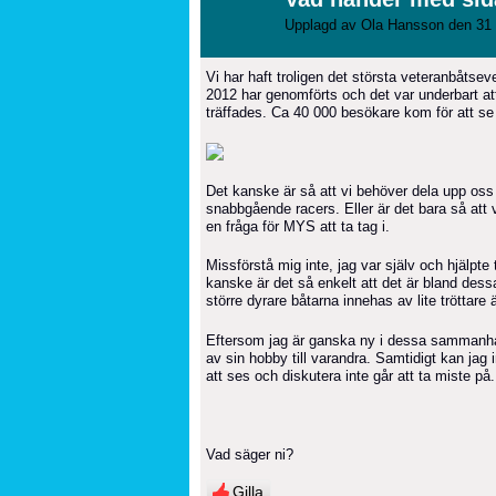
Upplagd av
Ola Hansson
den 31 
Vi har haft troligen det största veteranbåtse
2012 har genomförts och det var underbart att
träffades. Ca 40 000 besökare kom för att 
Det kanske är så att vi behöver dela upp oss
snabbgående racers. Eller är det bara så att 
en fråga för MYS att ta tag i.
Missförstå mig inte, jag var själv och hjälpte t
kanske är det så enkelt att det är bland des
större dyrare båtarna innehas av lite tröttare 
Eftersom jag är ganska ny i dessa sammanhang
av sin hobby till varandra. Samtidigt kan jag i
att ses och diskutera inte går att ta miste på.
Vad säger ni?
Gilla