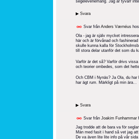
segelevenemang. Jag är tyvärr inte "
▶
Svara
Svar från
Anders Værnéus
ho
Ola - jag är själv mycket intressera
här och är förvånad och fashinerad öv
skulle kunna kalla för Stockholmsbå
till stora delar utanför det som du 
Varför är det så? Varför drivs viss
och teorier ombedes, som det hette 
Och CBM i Nynäs? Ja Ola, du har hel
har ägt rum. Märkligt på min ära...
▶
Svara
Svar från
Joakim Funhammar
Jag trodde att de bara va för seglan
Män med fasit i hand så vet jag att
De va även lite lite info på vår s