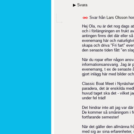
▶
Svara
Svar från
Lars Olsson
ho
Hej Ola, nu är det nog dags att
och i förlängningen en frukt 
antingen finns det där eller s
evenemang här och naturligtvi
skapa och driva "Fri fart" e
den senaste tiden fått "en s
När du ropar efter någon ansv
informationsansvarig. Jag är 
evenemang, t ex de senaste år
gjort inlägg här med bilder oc
Classic Boat Meet i Nynäsham
paradera, det är enskilda med
huvud taget ska det - vilket j
under fel träd!
Det hindrar inte att jag var d
De kommer så småningom i fö
fortfarande semester!
När det gäller den allmänna f
med sig av sina erfarenheter, så