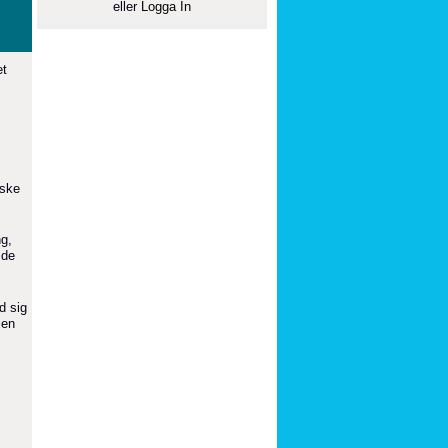
eller
Logga In
et
nske
ng,
 de
d sig
jen