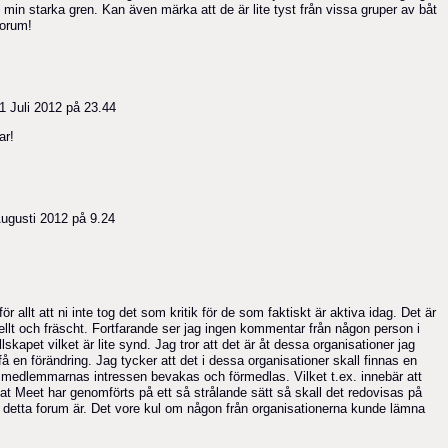
 min starka gren. Kan även märka att de är lite tyst från vissa gruper av båt
forum!
1 Juli 2012 på 23.44
ar!
Augusti 2012 på 9.24
ör allt att ni inte tog det som kritik för de som faktiskt är aktiva idag. Det är
tuellt och fräscht. Fortfarande ser jag ingen kommentar från någon person i
kapet vilket är lite synd. Jag tror att det är åt dessa organisationer jag
å en förändring. Jag tycker att det i dessa organisationer skall finnas en
t medlemmarnas intressen bevakas och förmedlas. Vilket t.ex. innebär att
 Meet har genomförts på ett så strålande sätt så skall det redovisas på
art detta forum är. Det vore kul om någon från organisationerna kunde lämna