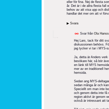
eller för fina. Nej de flesta s
år. Det är i de allra flesta fal
behov av att visa upp och dis
handlar det mer om att vi förva
▶
Svara
Svar från
Ola Hanss
Hej Lars, tack för ditt sv
diskussionen behövs. För
jag tycker vi tar i MYS-
Ja, detta är Anders verk
besökare här, så bör äve
en länk till MYS hemsida.
mer av en traditionell he
hemsida.
Sedan ang MYS-deltagare, 
sedan många år och kan d
Speciellt om man inte bor
och genom detta inte få 
region aktivt är genom w
också är intressant att