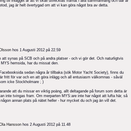
ning till inlägget är att vi skall utvecklas framåt i alla sammanhang och där är
tod, jag är helt övertygad om att vi kan göra något bra av detta.
Olsson
hos
1 Augusti 2012 på 22.59
 att synas på SCB och på andra platser - och vi gör det. Och naturligtvis
ill MYS hemsida, har du missat den.
acebooksida sedan några år tillbaka (sök Motor Yacht Society), finns du
r fritt för var och en att göra inlägg och all entusiasm välkomnas - såväl
som icke Stockholmare ; )
farande att du missar en viktig poäng, allt deltagande på forum som detta är
g kan inte tvingas fram. Om merparten MYS:are inte har något att lufta här, så
någon annan plats på nätet heller - hur mycket du och jag än vill det.
Ola Hansson
hos
2 Augusti 2012 på 11.48