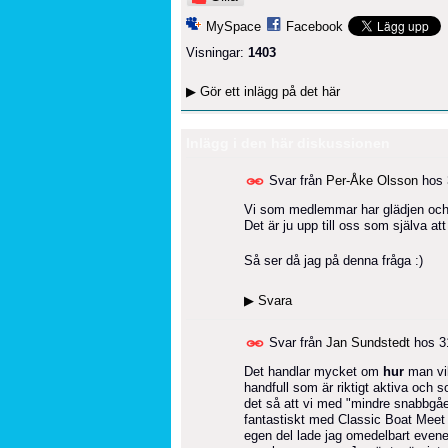
MySpace
Facebook
Visningar:
1403
▶
Gör ett inlägg på det här
Inlägg i den här diskussionen
Svar från
Per-Åke Olsson
hos
Vi som medlemmar har glädjen och a
Det är ju upp till oss som själva att
Så ser då jag på denna fråga :)
▶
Svara
Svar från
Jan Sundstedt
hos
3
Det handlar mycket om
hur
man vil
handfull som är riktigt aktiva och
det så att vi med "mindre snabbgåe
fantastiskt med Classic Boat Meet 
egen del lade jag omedelbart evene