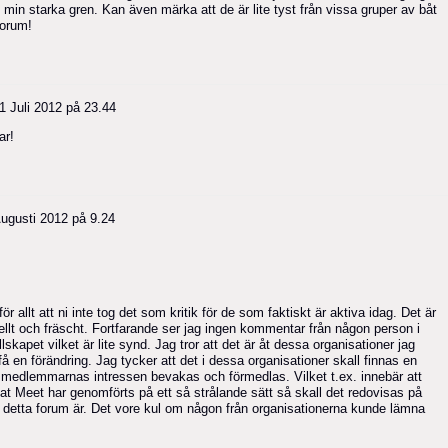
 min starka gren. Kan även märka att de är lite tyst från vissa gruper av båt
forum!
1 Juli 2012 på 23.44
ar!
Augusti 2012 på 9.24
ör allt att ni inte tog det som kritik för de som faktiskt är aktiva idag. Det är
tuellt och fräscht. Fortfarande ser jag ingen kommentar från någon person i
kapet vilket är lite synd. Jag tror att det är åt dessa organisationer jag
å en förändring. Jag tycker att det i dessa organisationer skall finnas en
t medlemmarnas intressen bevakas och förmedlas. Vilket t.ex. innebär att
 Meet har genomförts på ett så strålande sätt så skall det redovisas på
art detta forum är. Det vore kul om någon från organisationerna kunde lämna