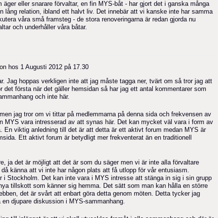
om äger eller snarare förvaltar, en fin MYS-båt - har gjort det i ganska många
l en lång relation, ibland ett halvt liv. Det innebär att vi kanske inte har samma
kutera våra små framsteg - de stora renoveringarna är redan gjorda nu
ltar och underhåller våra båtar.
on
hos
1 Augusti 2012 på 17.30
ar. Jag hoppas verkligen inte att jag måste tagga ner, tvärt om så tror jag att
 det första när det gäller hemsidan så har jag ett antal kommentarer som
sammanhang och inte här.
 men jag tror om vi tittar på medlemmarna på denna sida och frekvensen av
n MYS vara intresserad av att synas här. Det kan mycket väl vara i form av
 En viktig anledning till det är att detta är ett aktivt forum medan MYS är
msida. Ett aktivt forum är betydligt mer frekventerat än en traditionell
ja det är möjligt att det är som du säger men vi är inte alla förvaltare
å känna att vi inte har någon plats att få utlopp för vår entusiasm.
 i Stockholm. Det kan inte vara i MYS intresse att stänga in sig i sin grupp
nya tillskott som känner sig hemma. Det sätt som man kan hålla en större
ebben, det är svårt att enbart göra detta genom möten. Detta tycker jag
 ta en djupare diskussion i MYS-sammanhang.