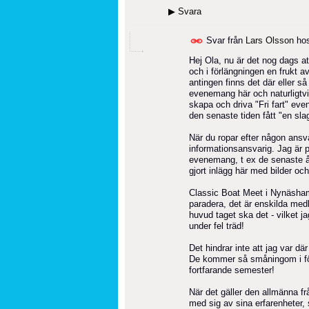
▶
Svara
Svar från
Lars Olsson
ho
Hej Ola, nu är det nog dags att
och i förlängningen en frukt 
antingen finns det där eller s
evenemang här och naturligtvi
skapa och driva "Fri fart" e
den senaste tiden fått "en s
När du ropar efter någon ansv
informationsansvarig. Jag är 
evenemang, t ex de senaste år
gjort inlägg här med bilder oc
Classic Boat Meet i Nynäsham
paradera, det är enskilda med
huvud taget ska det - vilket j
under fel träd!
Det hindrar inte att jag var d
De kommer så småningom i fö
fortfarande semester!
När det gäller den allmänna f
med sig av sina erfarenheter, så