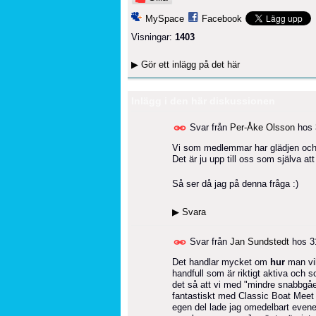
MySpace
Facebook
Visningar:
1403
▶
Gör ett inlägg på det här
Inlägg i den här diskussionen
Svar från
Per-Åke Olsson
hos
Vi som medlemmar har glädjen och a
Det är ju upp till oss som själva att
Så ser då jag på denna fråga :)
▶
Svara
Svar från
Jan Sundstedt
hos
3
Det handlar mycket om
hur
man vil
handfull som är riktigt aktiva och
det så att vi med "mindre snabbgåe
fantastiskt med Classic Boat Meet 
egen del lade jag omedelbart evene