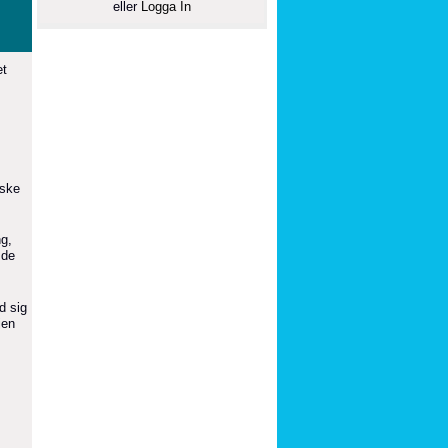
eller
Logga In
et
nske
ng,
 de
d sig
jen