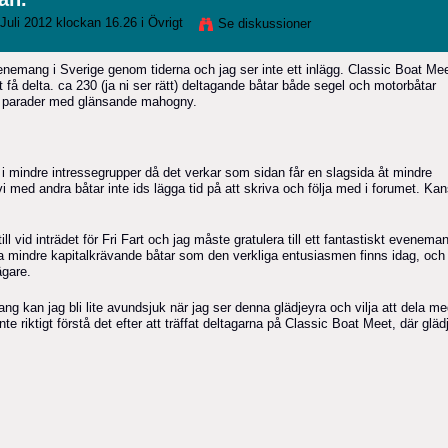
Juli 2012 klockan 16.26 i
Övrigt
Se diskussioner
venemang i Sverige genom tiderna och jag ser inte ett inlägg. Classic Boat Me
 få delta. ca 230 (ja ni ser rätt) deltagande båtar både segel och motorbåtar
se parader med glänsande mahogny.
 i mindre intressegrupper då det verkar som sidan får en slagsida åt mindre
vi med andra båtar inte ids lägga tid på att skriva och följa med i forumet. Ka
ill vid inträdet för Fri Fart och jag måste gratulera till ett fantastiskt evenema
sa mindre kapitalkrävande båtar som den verkliga entusiasmen finns idag, och
ägare.
 kan jag bli lite avundsjuk när jag ser denna glädjeyra och vilja att dela me
nte riktigt förstå det efter att träffat deltagarna på Classic Boat Meet, där gläd