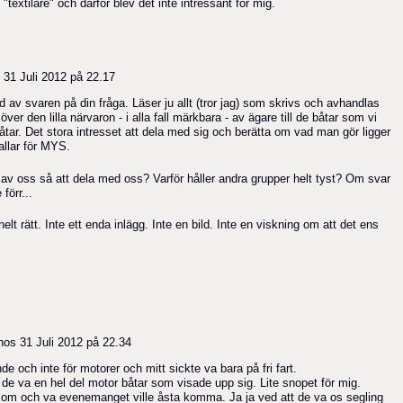
textilare" och därför blev det inte intressant för mig.
s
31 Juli 2012 på 22.17
d av svaren på din fråga. Läser ju allt (tror jag) som skrivs och avhandlas
er den lilla närvaron - i alla fall märkbara - av ägare till de båtar som vi
tar. Det stora intresset att dela med sig och berätta om vad man gör ligger
kallar för MYS.
a av oss så att dela med oss? Varför håller andra grupper helt tyst? Om svar
förr...
t rätt. Inte ett enda inlägg. Inte en bild. Inte en viskning om att det ens
hos
31 Juli 2012 på 22.34
de och inte för motorer och mitt sickte va bara på fri fart.
 de va en hel del motor båtar som visade upp sig. Lite snopet för mig.
ida om och va evenemanget ville åsta komma. Ja ja ved att de va os segling