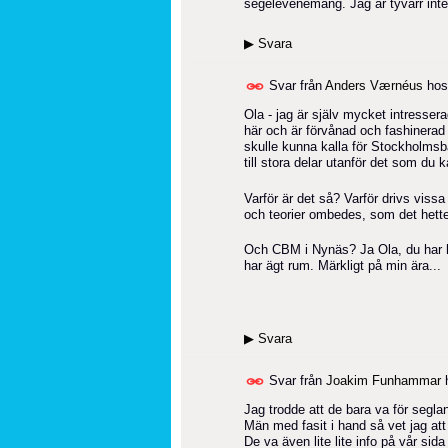
segelevenemang. Jag är tyvärr inte "
▶
Svara
Svar från
Anders Værnéus
ho
Ola - jag är själv mycket intressera
här och är förvånad och fashinerad öv
skulle kunna kalla för Stockholmsbå
till stora delar utanför det som du 
Varför är det så? Varför drivs viss
och teorier ombedes, som det hette 
Och CBM i Nynäs? Ja Ola, du har hel
har ägt rum. Märkligt på min ära...
▶
Svara
Svar från
Joakim Funhammar
Jag trodde att de bara va för seglan
Män med fasit i hand så vet jag att
De va även lite lite info på vår s