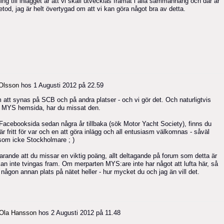
ning till inlägget är att vi skall utvecklas framåt i alla sammanhang och där är
tod, jag är helt övertygad om att vi kan göra något bra av detta.
Olsson
hos
1 Augusti 2012 på 22.59
 att synas på SCB och på andra platser - och vi gör det. Och naturligtvis
ill MYS hemsida, har du missat den.
acebooksida sedan några år tillbaka (sök Motor Yacht Society), finns du
r fritt för var och en att göra inlägg och all entusiasm välkomnas - såväl
som icke Stockholmare ; )
farande att du missar en viktig poäng, allt deltagande på forum som detta är
g kan inte tvingas fram. Om merparten MYS:are inte har något att lufta här, så
någon annan plats på nätet heller - hur mycket du och jag än vill det.
Ola Hansson
hos
2 Augusti 2012 på 11.48