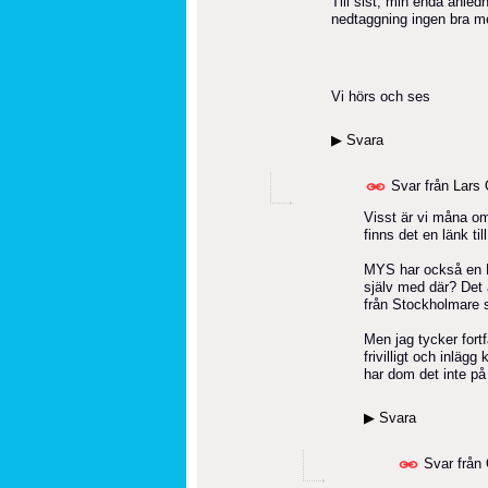
Till sist, min enda anled
nedtaggning ingen bra me
Vi hörs och ses
▶
Svara
Svar från
Lars 
Visst är vi måna om
finns det en länk t
MYS har också en F
själv med där? Det ä
från Stockholmare 
Men jag tycker fort
frivilligt och inläg
har dom det inte på 
▶
Svara
Svar från