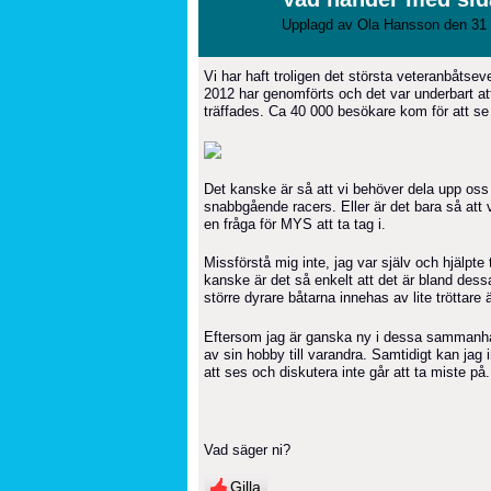
Upplagd av
Ola Hansson
den 31 
Vi har haft troligen det största veteranbåtse
2012 har genomförts och det var underbart att
träffades. Ca 40 000 besökare kom för att 
Det kanske är så att vi behöver dela upp oss
snabbgående racers. Eller är det bara så att 
en fråga för MYS att ta tag i.
Missförstå mig inte, jag var själv och hjälpte t
kanske är det så enkelt att det är bland des
större dyrare båtarna innehas av lite tröttare 
Eftersom jag är ganska ny i dessa sammanhang
av sin hobby till varandra. Samtidigt kan jag i
att ses och diskutera inte går att ta miste på.
Vad säger ni?
Gilla