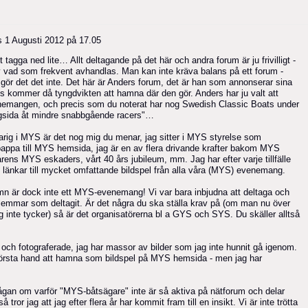
s
1 Augusti 2012 på 17.05
 tagga ned lite… Allt deltagande på det här och andra forum är ju frivilligt -
av vad som frekvent avhandlas. Man kan inte kräva balans på ett forum -
å gör det det inte. Det här är Anders forum, det är han som annonserar sina
s kommer då tyngdvikten att hamna där den gör. Anders har ju valt att
venemangen, och precis som du noterat har nog Swedish Classic Boats under
lagsida åt mindre snabbgående racers"…
arig i MYS är det nog mig du menar, jag sitter i MYS styrelse som
pappa till MYS hemsida, jag är en av flera drivande krafter bakom MYS
ens MYS eskaders, vårt 40 års jubileum, mm. Jag har efter varje tillfälle
h länkar till mycket omfattande bildspel från alla våra (MYS) evenemang.
n är dock inte ett MYS-evenemang! Vi var bara inbjudna att deltaga och
lemmar som deltagit. Är det några du ska ställa krav på (om man nu över
ag inte tycker) så är det organisatörerna bl a GYS och SYS. Du skäller alltså
är och fotograferade, jag har massor av bilder som jag inte hunnit gå igenom.
rsta hand att hamna som bildspel på MYS hemsida - men jag har
rågan om varför "MYS-båtsägare" inte är så aktiva på nätforum och delar
 tror jag att jag efter flera år har kommit fram till en insikt. Vi är inte trötta