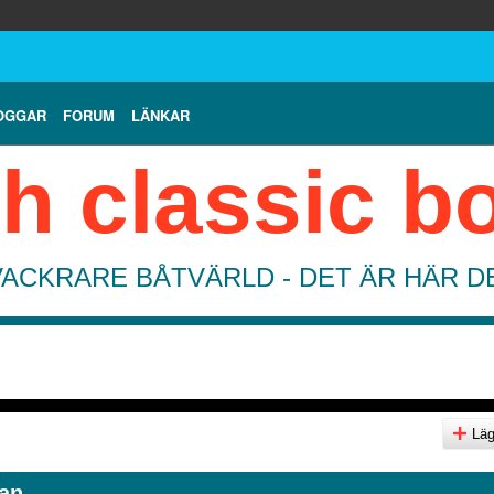
OGGAR
FORUM
LÄNKAR
h classic b
VACKRARE BÅTVÄRLD - DET ÄR HÄR 
Lägg
an.