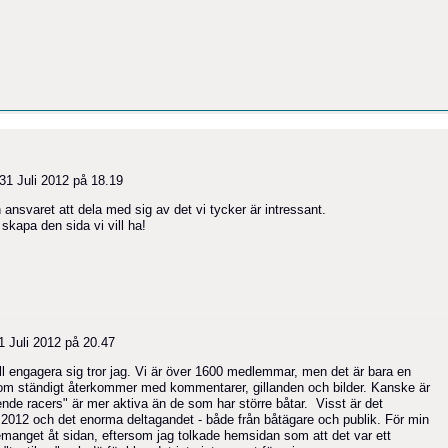
31 Juli 2012 på 18.19
nsvaret att dela med sig av det vi tycker är intressant.
 skapa den sida vi vill ha!
1 Juli 2012 på 20.47
l engagera sig tror jag. Vi är över 1600 medlemmar, men det är bara en
 som ständigt återkommer med kommentarer, gillanden och bilder. Kanske är
nde racers" är mer aktiva än de som har större båtar. Visst är det
2012 och det enorma deltagandet - både från båtägare och publik. För min
manget åt sidan, eftersom jag tolkade hemsidan som att det var ett