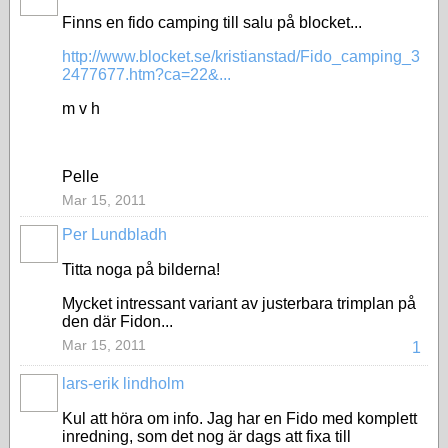
Finns en fido camping till salu på blocket...
http://www.blocket.se/kristianstad/Fido_camping_3
2477677.htm?ca=22&...
m v h
Pelle
Mar 15, 2011
Per Lundbladh
Titta noga på bilderna!
Mycket intressant variant av justerbara trimplan på
den där Fidon...
Mar 15, 2011
1
lars-erik lindholm
Kul att höra om info. Jag har en Fido med komplett
inredning, som det nog är dags att fixa till