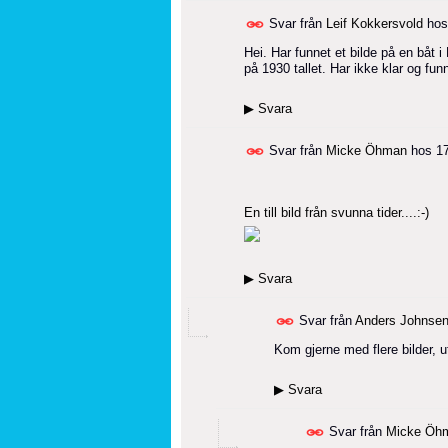
Svar från
Leif Kokkersvold
ho
Hei. Har funnet et bilde på en båt 
på 1930 tallet. Har ikke klar og fun
▶
Svara
Svar från
Micke Öhman
hos
1
En till bild från svunna tider....:-)
▶
Svara
Svar från
Anders Johnse
Kom gjerne med flere bilder, ut
▶
Svara
Svar från
Micke Öh