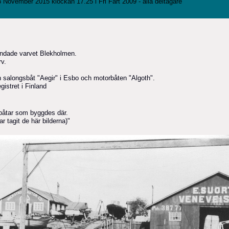
 November 2015 klockan 17.25 i
Fri Fart 2009 - alla deltagare
rundade varvet Blekholmen.
rv.
 en salongsbåt "Aegir" i Esbo och motorbåten "Algoth".
istret i Finland
 båtar som byggdes där.
ar tagit de här bilderna)"