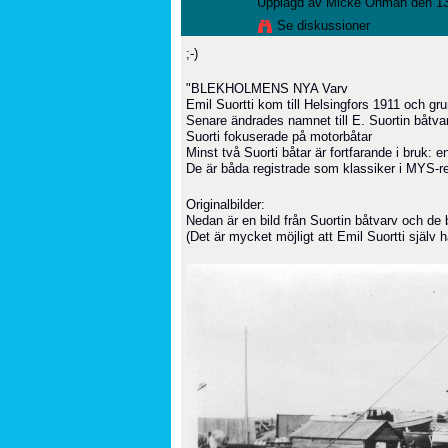
Upplagd av
Micke Öhman
den 13
Se diskussioner
;-)
"BLEKHOLMENS NYA Varv
Emil Suortti kom till Helsingfors 1911 och g
Senare ändrades namnet till E. Suortin båtva
Suorti fokuserade på motorbåtar
Minst två Suorti båtar är fortfarande i bruk:
De är båda registrade som klassiker i MYS-reg
Originalbilder:
Nedan är en bild från Suortin båtvarv och de
(Det är mycket möjligt att Emil Suortti själv h