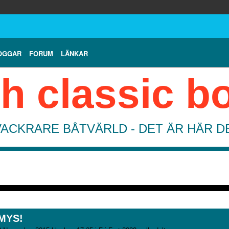
OGGAR
FORUM
LÄNKAR
h classic b
VACKRARE BÅTVÄRLD - DET ÄR HÄR 
-MYS!