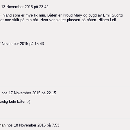
s
13 November 2015 på 23.42
i Finland som er mye lik min. Båten er Proud Mary og bygd av Emil Suortti
net noe skilt på min båt. Hvor var skiltet plassert på båten. Hilsen Leif
7 November 2015 på 15.43
n
hos
17 November 2015 på 22.15
rolig kule båter :-)
man
hos
18 November 2015 på 7.53